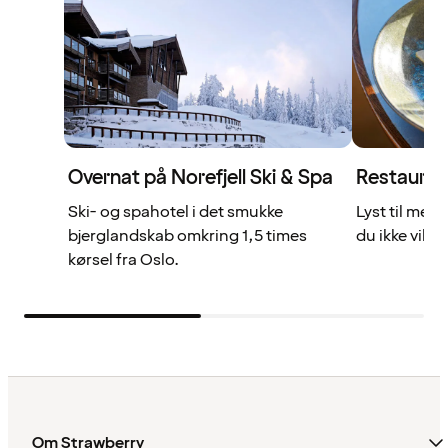
Overnat på Norefjell Ski & Spa
Restauran
Ski- og spahotel i det smukke
Lyst til mer
bjerglandskab omkring 1,5 times
du ikke vil gå
kørsel fra Oslo.
Om Strawberry