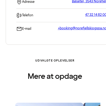
Bøseter, 3543 Norefjel
Adresse
47 32 14 82 0
Telefon
+booking@norefjellskiogspa.n
E-mail
UDVALGTE OPLEVELSER
Mere at opdage