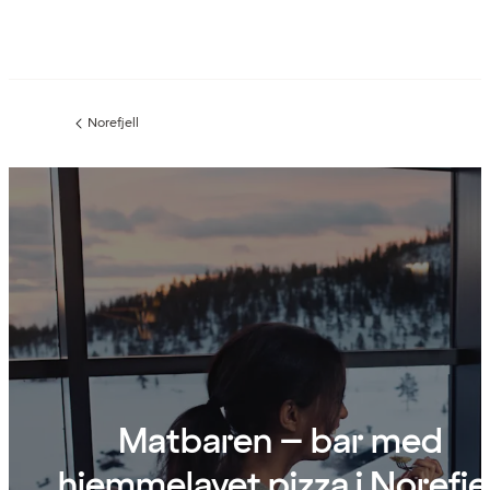
Norefjell
Forrige
side
:
Matbaren – bar med
hjemmelavet pizza i Norefjel