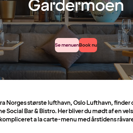
Gardermoen
Se menuen
Book nu
 fra Norges største lufthavn, Oslo Lufthavn, finde
he Social Bar & Bistro. Her bliver du mødt af en v
kompliceret a la carte-menu med årstidens råvare