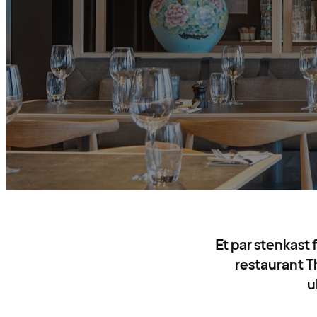
Et par stenkast
restaurant T
u