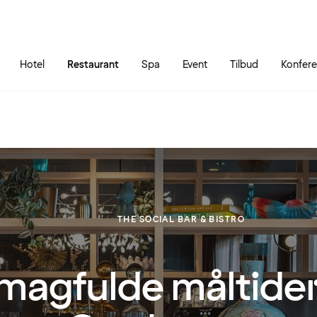
Gå til siden
Åbn hovedmenuen
Hotel
Restaurant
Spa
Event
Tilbud
Konfer
THE SOCIAL BAR & BISTRO
magfulde måltider