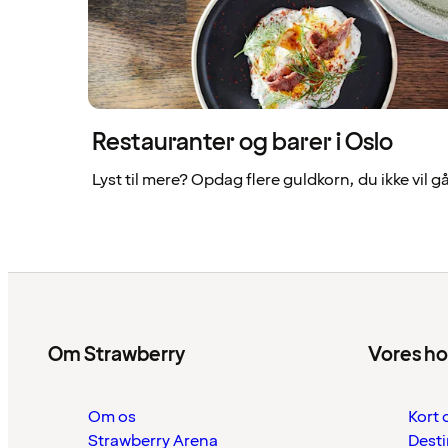
Restauranter og barer i Oslo
Lyst til mere? Opdag flere guldkorn, du ikke vil gå 
Om Strawberry
Vores ho
Om os
Kort 
Strawberry Arena
Desti