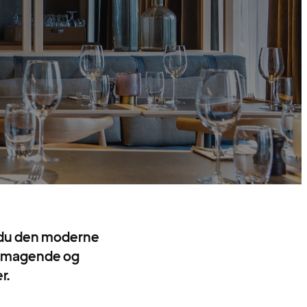
r du den moderne
elsmagende og
r.