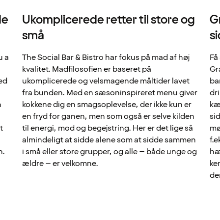
de
Ukomplicerede retter til store og
G
små
s
u a
The Social Bar & Bistro har fokus på mad af høj
Få
kvalitet. Madfilosofien er baseret på
Gr
ed
ukomplicerede og velsmagende måltider lavet
ba
fra bunden. Med en sæsoninspireret menu giver
dr
n
kokkene dig en smagsoplevelse, der ikke kun er
kæ
–
en fryd for ganen, men som også er selve kilden
si
t
til energi, mod og begejstring. Her er det lige så
mø
almindeligt at sidde alene som at sidde sammen
f.e
n.
i små eller store grupper, og alle – både unge og
hæ
ældre – er velkomne.
ke
de