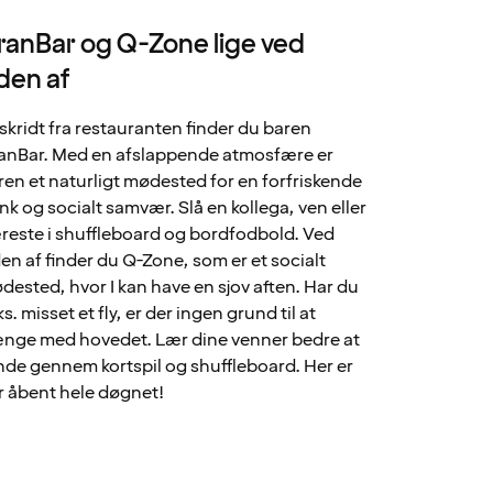
ranBar og Q-Zone lige ved
iden af
 skridt fra restauranten finder du baren
anBar. Med en afslappende atmosfære er
ren et naturligt mødested for en forfriskende
ink og socialt samvær. Slå en kollega, ven eller
reste i shuffleboard og bordfodbold. Ved
den af finder du Q-Zone, som er et socialt
dested, hvor I kan have en sjov aften. Har du
ks. misset et fly, er der ingen grund til at
nge med hovedet. Lær dine venner bedre at
nde gennem kortspil og shuffleboard. Her er
r åbent hele døgnet!