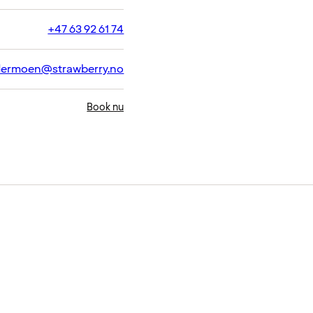
+47 63 92 61 74
dermoen@strawberry.no
Book nu