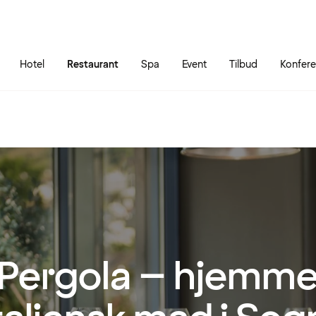
Gå til siden
Åbn hovedmenuen
Hotel
Restaurant
Spa
Event
Tilbud
Konfer
 Pergola – hjemme