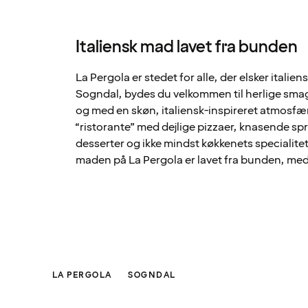
Italiensk mad lavet fra bunden
La Pergola er stedet for alle, der elsker italiens
Sogndal, bydes du velkommen til herlige smage
og med en skøn, italiensk-inspireret atmosfære.
“ristorante” med dejlige pizzaer, knasende spr
desserter og ikke mindst køkkenets specialitet:
maden på La Pergola er lavet fra bunden, med
LA PERGOLA
SOGNDAL