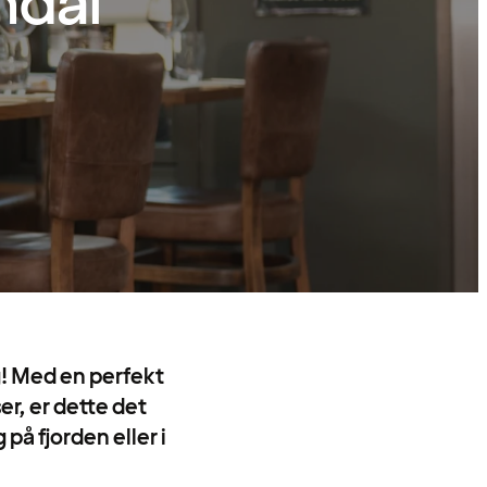
ndal
ig! Med en perfekt
r, er dette det
på fjorden eller i