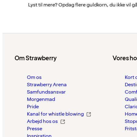
Lyst til mere? Opdag flere guldkorn, du ikke vil gå 
Om Strawberry
Vores ho
Om os
Kort 
Strawberry Arena
Desti
Samfundsansvar
Comf
Morgenmad
Quali
Pride
Clari
Kanal for whistle blowing
Home
Arbejd hos os
Stop
Presse
Frits
Inspiration