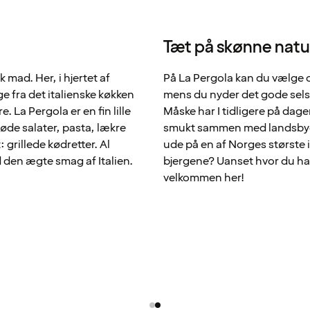
Tæt på skønne natu
k mad. Her, i hjertet af
På La Pergola kan du vælge 
 fra det italienske køkken
mens du nyder det gode selska
 La Pergola er en fin lille
Måske har I tidligere på dage
øde salater, pasta, lækre
smukt sammen med landsbyen
 grillede kødretter. Al
ude på en af Norges største 
 den ægte smag af Italien.
bjergene? Uanset hvor du har 
velkommen her!