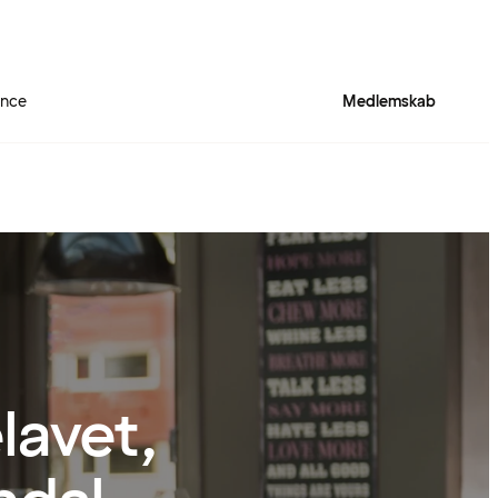
ence
Medlemskab
lavet,