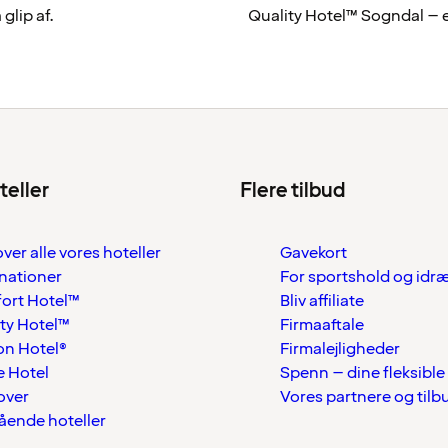
glip af.
Quality Hotel™ Sogndal – et 
teller
Flere tilbud
over alle vores hoteller
Gavekort
nationer
For sportshold og idr
ort Hotel™
Bliv affiliate
ty Hotel™
Firmaaftale
on Hotel®
Firmalejligheder
 Hotel
Spenn – dine fleksible
over
Vores partnere og tilb
tående hoteller