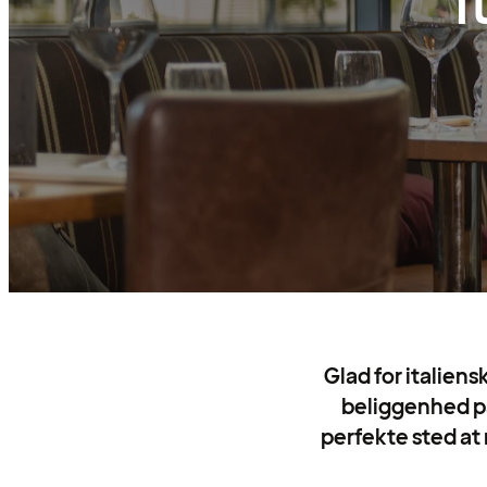
i
Glad for italiens
beliggenhed på
perfekte sted at 