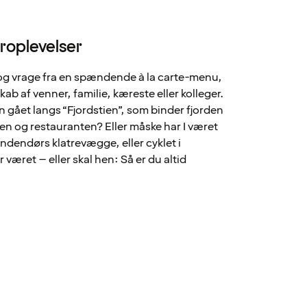
roplevelser
og vrage fra en spændende à la carte-menu,
b af venner, familie, kæreste eller kolleger.
n gået langs “Fjordstien”, som binder fjorden
 og restauranten? Eller måske har I været
indendørs klatrevægge, eller cyklet i
været – eller skal hen: Så er du altid