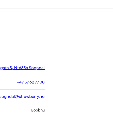
gata 5, N-6856 Sogndal
+47 57 62 77 00
.sogndal@strawberry.no
Book nu