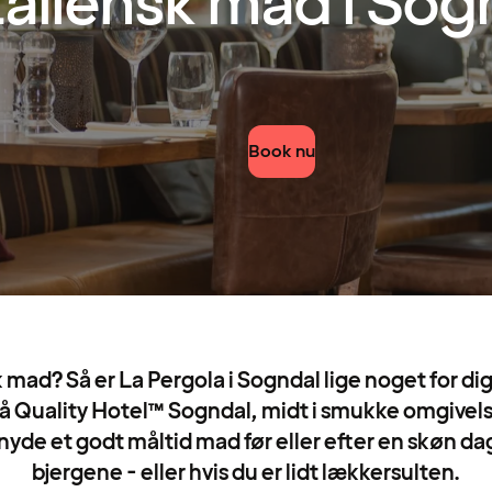
taliensk mad i Sog
Book nu
k mad? Så er La Pergola i Sogndal lige noget for d
 Quality Hotel™ Sogndal, midt i smukke omgivelse
nyde et godt måltid mad før eller efter en skøn dag 
bjergene - eller hvis du er lidt lækkersulten.