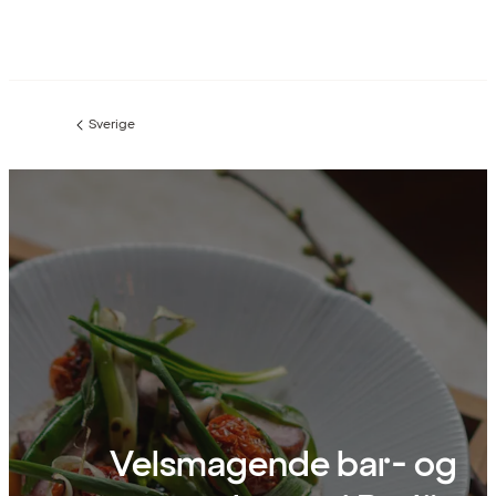
Sverige
Forrige
side
:
Velsmagende bar- og