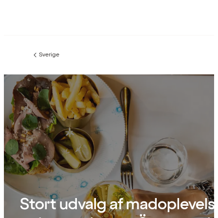
Sverige
Forrige
side
:
Stort udvalg af madoplevels