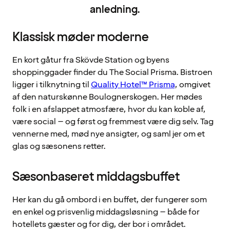
anledning.
Klassisk møder moderne
En kort gåtur fra Skövde Station og byens
shoppinggader finder du The Social Prisma. Bistroen
ligger i tilknytning til
Quality Hotel™ Prisma
, omgivet
af den naturskønne Boulognerskogen. Her mødes
folk i en afslappet atmosfære, hvor du kan koble af,
være social – og først og fremmest være dig selv. Tag
vennerne med, mød nye ansigter, og saml jer om et
glas og sæsonens retter.
Sæsonbaseret middagsbuffet
Her kan du gå ombord i en buffet, der fungerer som
en enkel og prisvenlig middagsløsning – både for
hotellets gæster og for dig, der bor i området.