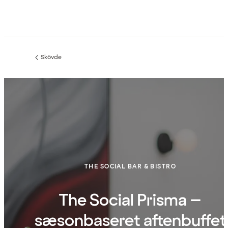
Skövde
Forrige
side
:
THE SOCIAL BAR & BISTRO
The Social Prisma –
sæsonbaseret aftenbuffet