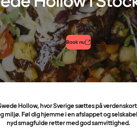
ede Hollow i Sto
Book nu
wede Hollow, hvor Sverige sættes på verdenskort
 miljø. Føl dig hjemme i en afslappet og selskab
nyd smagfulde retter med god samvittighed.