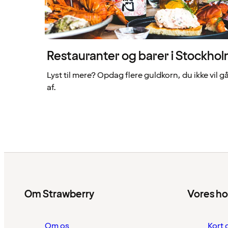
Restauranter og barer i Stockho
Lyst til mere? Opdag flere guldkorn, du ikke vil gå
af.
Om Strawberry
Vores ho
Om os
Kort 