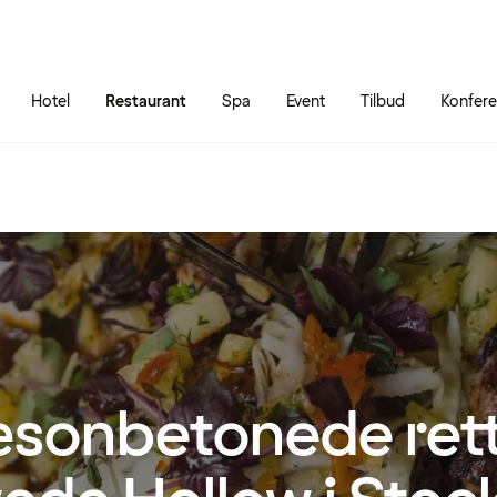
Gå til siden
Åbn hovedmenuen
Hotel
Restaurant
Spa
Event
Tilbud
Konfer
sonbetonede rett