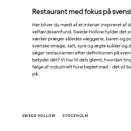
Restaurant med fokus på sven
Her bliver du mødt af et interiør inspireret af 
velfærdssamfund. Swede Hollow hylder det s
værker præger således væggene, baren og po
svenske smage, salt, syre og ægte sukker og de
søger restauranten efter definitionen på sve
betyder dét? Vi har til dels glemt, hvordan t
følge af industrielt forarbejdet mad - det vi
på.
SWEDE HOLLOW
STOCKHOLM