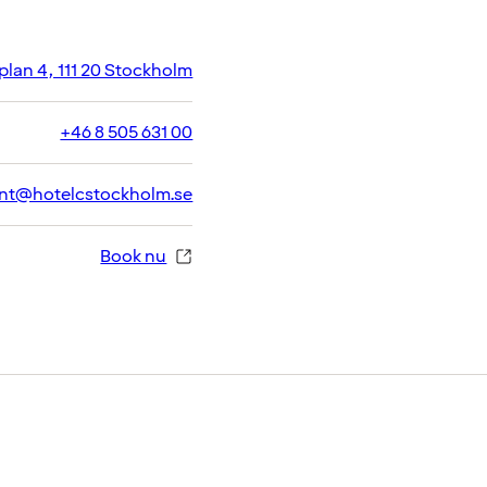
plan 4, 111 20 Stockholm
+46 8 505 631 00
ant@hotelcstockholm.se
Book nu