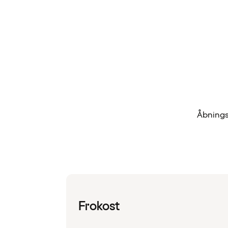
Åbningst
Frokost