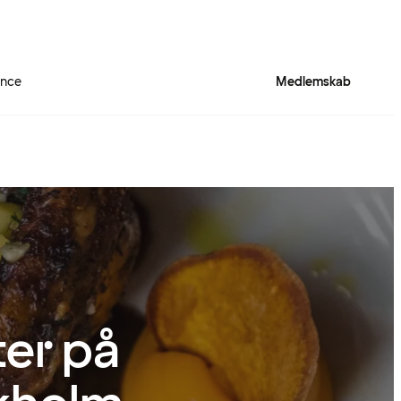
ence
Medlemskab
er på