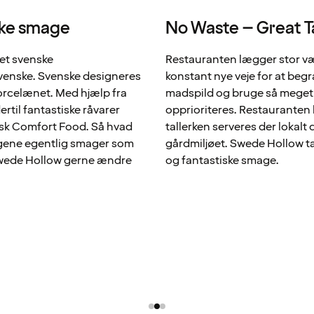
ske smage
No Waste – Great T
det svenske
Restauranten lægger stor v
venske. Svenske designeres
konstant nye veje for at beg
rcelænet. Med hjælp fra
madspild og bruge så meget 
rtil fantastiske råvarer
opprioriteres. Restauranten 
nsk Comfort Food. Så hvad
tallerken serveres der lokalt
ingene egentlig smager som
gårdmiljøet. Swede Hollow tag
l Swede Hollow gerne ændre
og fantastiske smage.