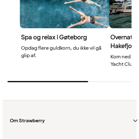
Spa og relax i Gøteborg
Overnat m
Hakefjord
Opdag flere guldkorn, du ikke vil gå
glip af.
Kom ned i g
Yacht Club, 
Om Strawberry