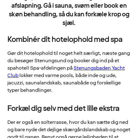
afslapning. Gå i sauna, svøm eller book en
skøn behandling, så du kan forkæle krop og
sjæl.
Kombinér dit hotelophold med spa
Gør dit hotelophold til noget helt særligt, næste gang
du besøger Stenungsund og booker dig ind på et
spahotel! Spa-afdelingen på
Stenungsbaden Yacht
Club
lokker med varme pools, både inde og ude,
jacuzzi, saunalandskab, saunabåde og forskellige
typer behandlinger.
Forkæl dig selv med det lille ekstra
Der er også en solterrasse, hvor du kan sætte dig ned
og bare nyde det dejlige skærgårdslandskab og noget
godt til ganen. Benyt også gerne lejligheden til at