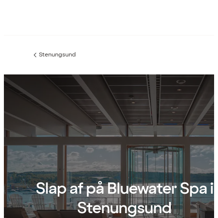
Stenungsund
Forrige
side
:
Slap af på Bluewater Spa i
Stenungsund