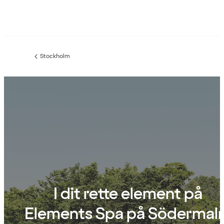
Stockholm
Forrige
side
:
I dit rette element på
Elements Spa på Södermal