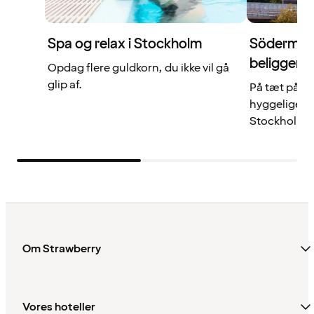
Spa og relax i Stockholm
Södermal
beliggenh
Opdag flere guldkorn, du ikke vil gå
glip af.
På tæt på re
hyggelige ca
Stockholm.
Om Strawberry
Vores hoteller