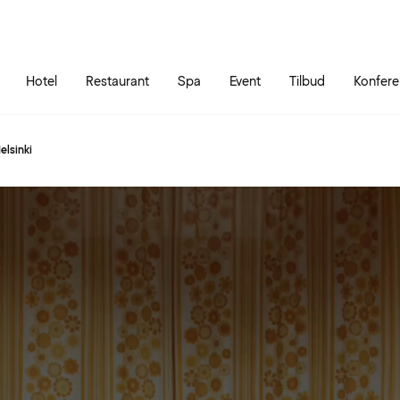
Gå til siden
Åbn hovedmenuen
Hotel
Restaurant
Spa
Event
Tilbud
Konfer
elsinki