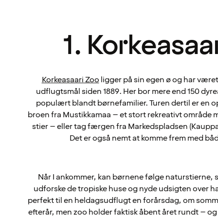
1. Korkeasaa
Korkeasaari Zoo
ligger på sin egen ø og har været 
udflugtsmål siden 1889. Her bor mere end 150 dyrea
populært blandt børnefamilier. Turen dertil er en op
broen fra Mustikkamaa – et stort rekreativt område 
stier – eller tag færgen fra Markedspladsen (Kaup
Det er også nemt at komme frem med båd
Når I ankommer, kan børnene følge naturstierne, 
udforske de tropiske huse og nyde udsigten over ha
perfekt til en heldagsudflugt en forårsdag, om sommer
efterår, men zoo holder faktisk åbent året rundt – og 