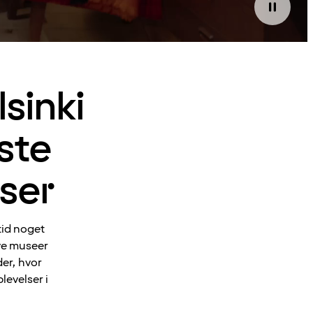
sinki
ste
ser
tid noget
ove museer
der, hvor
levelser i