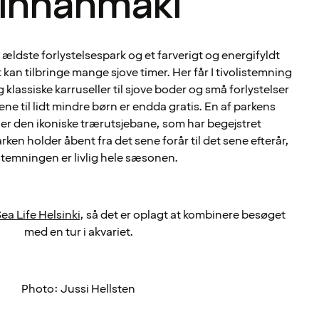
innanmäki
 ældste forlystelsespark og et farverigt og energifyldt
 kan tilbringe mange sjove timer. Her får I tivolistemning
 klassiske karruseller til sjove boder og små forlystelser
ne til lidt mindre børn er endda gratis. En af parkens
r er den ikoniske trærutsjebane, som har begejstret
ken holder åbent fra det sene forår til det sene efterår,
stemningen er livlig hele sæsonen.
ea Life Helsinki
, så det er oplagt at kombinere besøget
med en tur i akvariet.
Photo: Jussi Hellsten