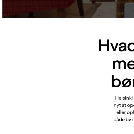
Hvad
me
bø
Helsinki
nyt at op
eller op
både børn