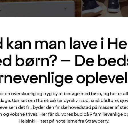
 kan man lave i Hel
d børn? – De bed
rnevenlige oplevel
 er en overskuelig og tryg by at besøge med børn, og her er al
dage. Uanset om I foretrækker dyreliv i zoo, små bådture, sj
levelser i det fri, byder den finske hovedstad på masser af ste
 og voksne trives. Her får du vores bud på 9 familievenlige op
Helsinki – tæt på hotellerne fra Strawberry.