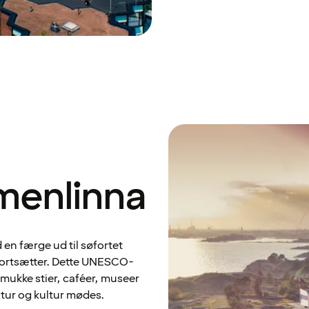
menlinna
en færge ud til søfortet
r fortsætter. Dette UNESCO-
smukke stier, caféer, museer
tur og kultur mødes.