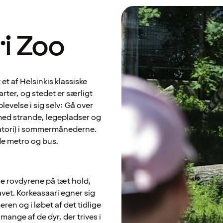
ri Zoo
et af Helsinkis klassiske
rter, og stedet er særligt
levelse i sig selv: Gå over
med strande, legepladser og
patori) i sommermånederne.
e metro og bus.
se rovdyrene på tæt hold,
vet. Korkeasaari egner sig
en og i løbet af det tidlige
mange af de dyr, der trives i