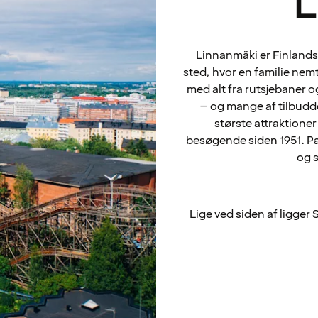
L
Linnanmäki
er Finlands
sted, hvor en familie nemt
med alt fra rutsjebaner og
– og mange af tilbudde
største attraktione
besøgende siden 1951. Par
og 
Lige ved siden af ligger
S