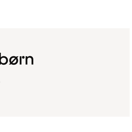
 børn
o