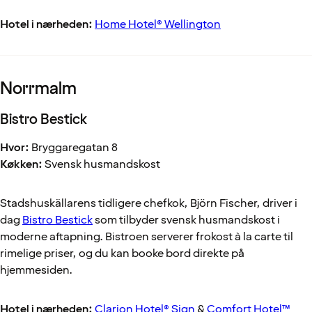
Hotel i nærheden:
Home Hotel® Wellington
Norrmalm
Bistro Bestick
Hvor:
Bryggaregatan 8
Køkken:
Svensk husmandskost
Stadshuskällarens tidligere chefkok, Björn Fischer, driver i
dag
Bistro Bestick
som tilbyder svensk husmandskost i
moderne aftapning. Bistroen serverer frokost à la carte til
rimelige priser, og du kan booke bord direkte på
hjemmesiden.
Hotel i nærheden:
Clarion Hotel® Sign
&
Comfort Hotel™