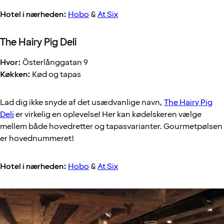
Hotel i nærheden:
Hobo
&
At Six
The Hairy Pig Deli
Hvor:
Österlånggatan 9
Køkken:
Kød og tapas
Lad dig ikke snyde af det usædvanlige navn,
The Hairy Pig
Deli
er virkelig en oplevelse! Her kan kødelskeren vælge
mellem både hovedretter og tapasvarianter. Gourmetpølsen
er hovednummeret!
Hotel i nærheden:
Hobo
&
At Six