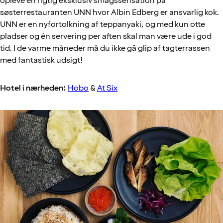
opleve en rigtig eksklusiv smagssensation på
søsterrestauranten UNN hvor Albin Edberg er ansvarlig kok.
UNN er en nyfortolkning af teppanyaki, og med kun otte
pladser og én servering per aften skal man være ude i god
tid. I de varme måneder må du ikke gå glip af tagterrassen
med fantastisk udsigt!
Hotel i nærheden:
Hobo
&
At Six