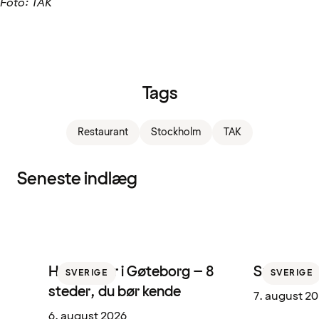
Foto: TAK
Tags
Restaurant
Stockholm
TAK
Seneste indlæg
Hotelbarer i Gøteborg – 8
Sne i Sveri
SVERIGE
SVERIGE
steder, du bør kende
7. august 2
6. august 2026