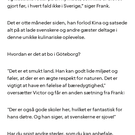
gjort før, i hvert fald ikke i Sverige,” siger Frank.
Det er otte måneder siden, han forlod Kina og satsede
alt på at lade svenskere og andre gæster deltage i
denne unikke kulinariske oplevelse.
Hvordan er det at bo i Göteborg?
"Det er et smukt land. Han kan godt lide miljøet og
føler, at der er en ægte respekt for naturen. Det er
vigtigt at have en følelse af bæredygtighed,"
oversætter Victor og får en anden sætning fra Frank:
"Der er også gode skoler her, hvilket er fantastisk for
hans døtre. Og han siger, at svenskerne er sjove!"
Har du spist andre steder, som du kan anbefale,