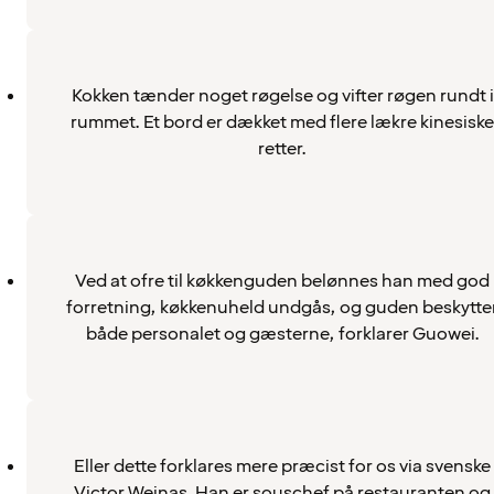
Kokken tænder noget røgelse og vifter røgen rundt i
rummet. Et bord er dækket med flere lækre kinesiske
retter.
Ved at ofre til køkkenguden belønnes han med god
forretning, køkkenuheld undgås, og guden beskytte
både personalet og gæsterne, forklarer Guowei.
Eller dette forklares mere præcist for os via svenske
Victor Weinas. Han er souschef på restauranten og