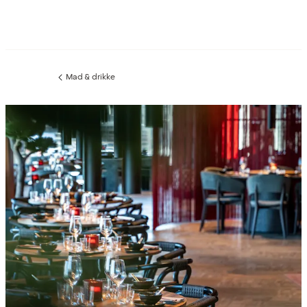
Mad & drikke
Forrige
side
: