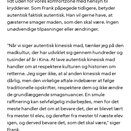
lidt uden for vores komfortzone med hensyn til
krydderier. Som Frank påpegede tidligere, betyder
autentisk faktisk autentisk. Han vil gerne have, at
gæsterne smager maden, som den skal være. Ingen
unødvendige tilpasninger eller ændringer.
"Når vi siger autentisk kinesisk mad, tænker jeg på den
madkultur, der har udviklet sig gennem hundreder og
tusinder af år i Kina. At lave autentisk kinesisk mad
handler om at respektere kulturen og historien om
retterne. Jeg siger ikke, at al anden kinesisk mad er
dårlig, men den virkelige aftale indebærer at følge
traditionelle opskrifter, respektere dem og ikke ændre
de grundlæggende smagsnuancer. En smule
raffinering kan selvfølgelig indarbejdes, men for det
meste handler det om at bevare det, der er blevet lært
fra mester til elev, og derefter fra mester til næste elev
igen, og derved bevare det, som det skal være," siger
Frank.