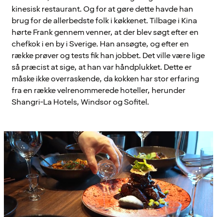
kinesisk restaurant. Og for at gøre dette havde han
brug for de allerbedste folk i køkkenet. Tilbage i Kina
hørte Frank gennem venner, at der blev søgt efter en
chefkok i en by i Sverige. Han ansøgte, og efter en
række prøver og tests fik han jobbet. Det ville være lige
så præcist at sige, at han var håndplukket. Dette er
måske ikke overraskende, da kokken har stor erfaring
fra en række velrenommerede hoteller, herunder
Shangri-La Hotels, Windsor og Sofitel.