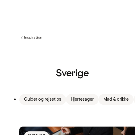
Inspiration
Forrige
side
:
Sverige
Guider og rejsetips
Hjertesager
Mad & drikke