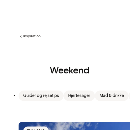
Inspiration
Forrige
side
:
Weekend
Guider og rejsetips
Hjertesager
Mad & drikke