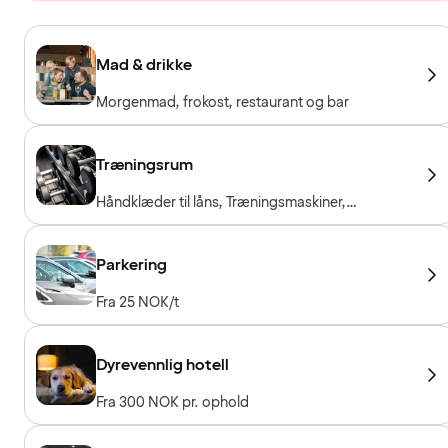
Mad & drikke
Morgenmad, frokost, restaurant og bar
Træningsrum
Håndklæder til låns, Træningsmaskiner,
Konditionsmaskiner, Frie vægte, Gratis entré for
hotelgæster
Parkering
Fra 25 NOK/t
Dyrevennlig hotell
Fra 300 NOK pr. ophold