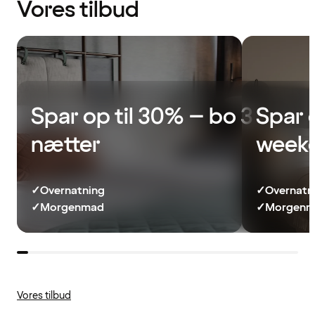
Vores tilbud
Spar op til 30% – bo 3
Spar 
nætter
week
✓
Overnatning
✓
Overnatn
✓
Morgenmad
✓
Morgenma
Vores tilbud