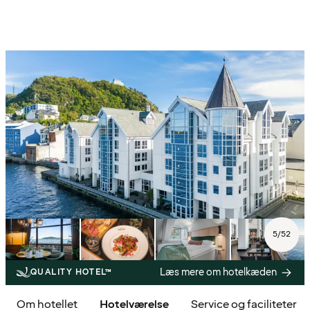
5
/
52
Læs mere om hotelkæden
QUALITY HOTEL™
Om hotellet
Hotelværelse
Service og faciliteter