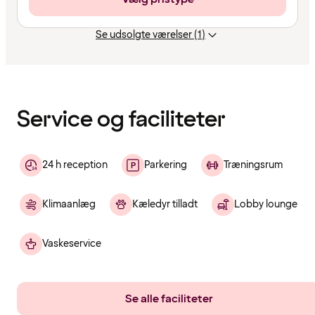
Se udsolgte værelser (1)
Indholdet
er
indlæst
Service og faciliteter
24 h reception
Parkering
Træningsrum
Klimaanlæg
Kæledyr tilladt
Lobby lounge
Vaskeservice
Se alle faciliteter