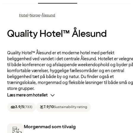
·
·
Hotel
Norge
Ålesund
Quality Hotel™ Ålesund
Quality Hotel™ Ålesund er et moderne hotel med perfekt
beliggenhed ved vandet i det centrale Ålesund. Hotellet er velegn
til både konferencer og afslappende weekendophold og byder p
komfortable værelser, hyggelige fællesområder og en central
beliggenhed tæt på både by og natur. Du finder også et
træningslokale, morgenmad og fleksible løsninger til både små o
store grupper.
Læs mere om hotellet
3.9
/5
(
733
)
7.9
/10
Sustainability rating
Morgenmad som tilvalg