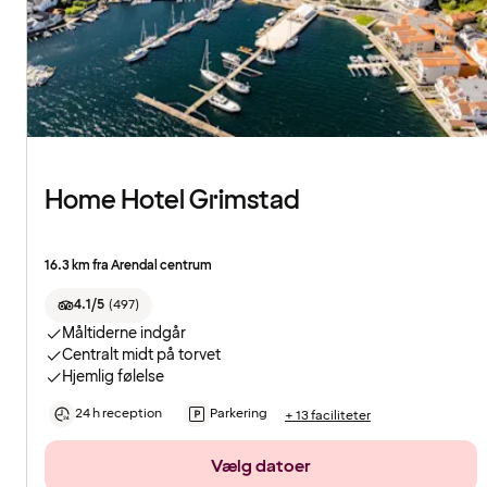
Home Hotel Grimstad
16.3 km fra Arendal centrum
4.1/5
(
497
)
Måltiderne indgår
Centralt midt på torvet
Hjemlig følelse
24 h reception
Parkering
+ 13 faciliteter
Vælg datoer