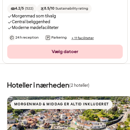
4.2/5
(
522
)
8.5/10
Sustainability rating
Morgenmad som tilvalg
Central beliggenhed
Moderne mødefaciliteter
24 h reception
Parkering
+ 11 faciliteter
Vælg datoer
Hoteller i nærheden
(2 hoteller)
MORGENMAD & MIDDAG ER ALTID INKLUDERET