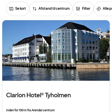
Se kort
Afstand til centrum
Filter
Alle p
Se
listen
over
hoteller
Clarion Hotel® Tyholmen
inden for 100 m fra Arendal centrum