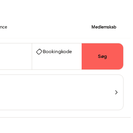
ence
Medlemskab
Bookingkode
Søg