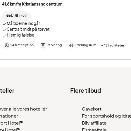
41.6 km fra Kristiansand centrum
4.1/5
(
497
)
Måltiderne indgår
Centralt midt på torvet
Hjemlig følelse
24 h reception
Parkering
Træningsrum
+ 12 faciliteter
teller
Flere tilbud
over alle vores hoteller
Gavekort
nationer
For sportshold og idr
ort Hotel™
Bliv affiliate
ty Hotel™
Firmaaftale