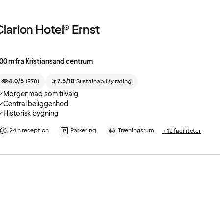
Clarion Hotel® Ernst
00 m fra Kristiansand centrum
4.0/5
(
978
)
7.5/10
Sustainability rating
Morgenmad som tilvalg
Central beliggenhed
Historisk bygning
24 h reception
Parkering
Træningsrum
+ 12 faciliteter