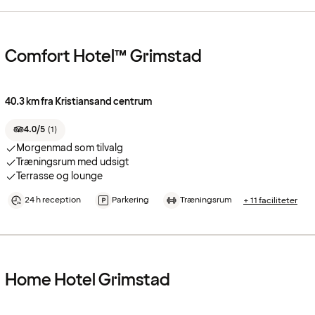
Comfort Hotel™ Grimstad
40.3 km fra Kristiansand centrum
4.0/5
(
1
)
Morgenmad som tilvalg
Træningsrum med udsigt
Terrasse og lounge
24 h reception
Parkering
Træningsrum
+ 11 faciliteter
Home Hotel Grimstad