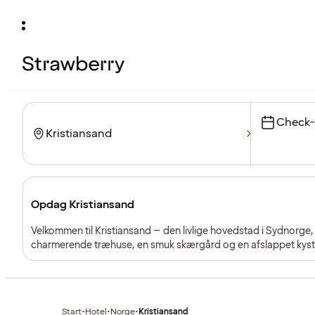
Check-
Opdag Kristiansand
Velkommen til Kristiansand – den livlige hovedstad i Sydnorge,
charmerende træhuse, en smuk skærgård og en afslappet kysts
opdagelse og nyde livet ved vandet.
Start
•
Hotel
•
Norge
•
Kristiansand