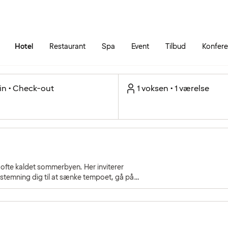
Gå til siden
Åbn hovedmenuen
Hotel
Restaurant
Spa
Event
Tilbud
Konfer
in • Check-out
1 voksen • 1 værelse
 ofte kaldet sommerbyen. Her inviterer
temning dig til at sænke tempoet, gå på