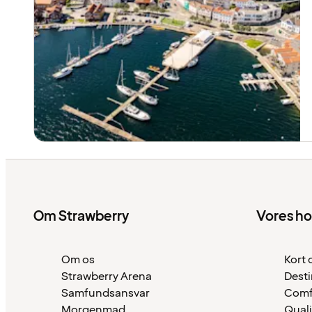
Om Strawberry
Vores ho
Om os
Kort 
Strawberry Arena
Desti
Samfundsansvar
Comf
Morgenmad
Quali