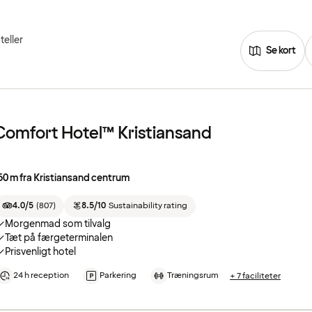
teller
Se kort
Comfort Hotel™ Kristiansand
50 m fra Kristiansand centrum
4.0/5
(
807
)
8.5/10
Sustainability rating
Morgenmad som tilvalg
Tæt på færgeterminalen
Prisvenligt hotel
24 h reception
Parkering
Træningsrum
+ 7 faciliteter