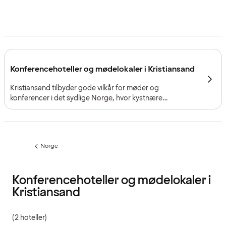
Konferencehoteller og mødelokaler i Kristiansand
Kristiansand tilbyder gode vilkår for møder og
konferencer i det sydlige Norge, hvor kystnære
omgivelser, stærke transportforbindelser og et varieret
udbud af mødemiljøer giver plads til både mindre møder
og større arrangementer.
Norge
Forrige
side
:
Konferencehoteller og mødelokaler i
Kristiansand
(2 hoteller)