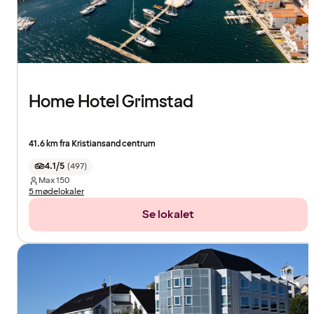
Home Hotel Grimstad
41.6 km fra Kristiansand centrum
4.1/5
(
497
)
Max
150
5 mødelokaler
Se lokalet