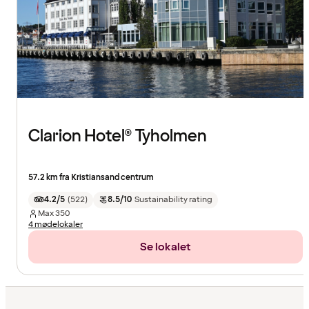
Clarion Hotel® Tyholmen
57.2 km fra Kristiansand centrum
4.2/5
(
522
)
8.5/10
Sustainability rating
Max
350
4 mødelokaler
Se lokalet