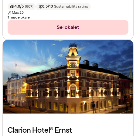
4.0/5
(
807
)
8.5/10
Sustainability rating
Max
25
1 mødelokale
Se lokalet
Clarion Hotel® Ernst