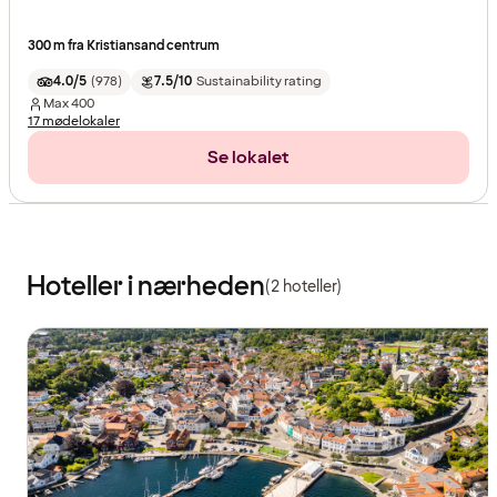
300 m fra Kristiansand centrum
4.0/5
(
978
)
7.5/10
Sustainability rating
Max
400
17 mødelokaler
Se lokalet
Hoteller i nærheden
(2 hoteller)