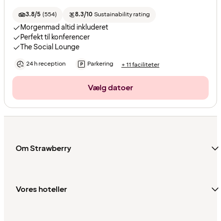
3.8/5
(
554
)
8.3/10
Sustainability rating
Morgenmad altid inkluderet
Perfekt til konferencer
The Social Lounge
24 h reception
Parkering
+ 11 faciliteter
Vælg datoer
Om Strawberry
Vores hoteller