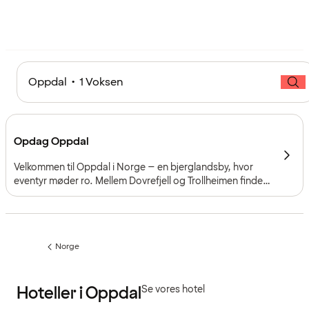
Oppdal • 1 Voksen
Opdag Oppdal
Velkommen til Oppdal i Norge – en bjerglandsby, hvor
eventyr møder ro. Mellem Dovrefjell og Trollheimen finder
du et levende rejsemål med storslået natur, ægte
fjeldkultur og oplevelser året rundt.
Norge
Forrige
side
:
Hoteller i Oppdal
Se vores hotel