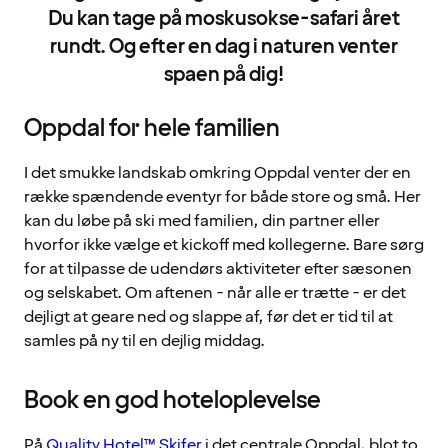
Du kan tage på moskusokse-safari året
rundt. Og efter en dag i naturen venter
spaen på dig!
Oppdal for hele familien
I det smukke landskab omkring Oppdal venter der en
række spændende eventyr for både store og små. Her
kan du løbe på ski med familien, din partner eller
hvorfor ikke vælge et kickoff med kollegerne. Bare sørg
for at tilpasse de udendørs aktiviteter efter sæsonen
og selskabet. Om aftenen - når alle er trætte - er det
dejligt at geare ned og slappe af, før det er tid til at
samles på ny til en dejlig middag.
Book en god hoteloplevelse
På
Quality Hotel™ Skifer
i det centrale Oppdal, blot to