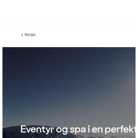
Norge
Forrige
side
:
Eventyr og spa i en perfekt