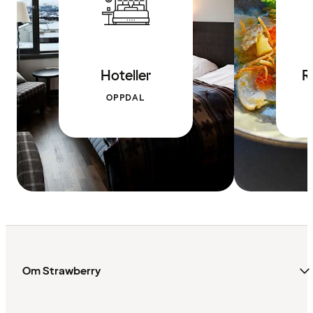
Hoteller
R
OPPDAL
Om Strawberry