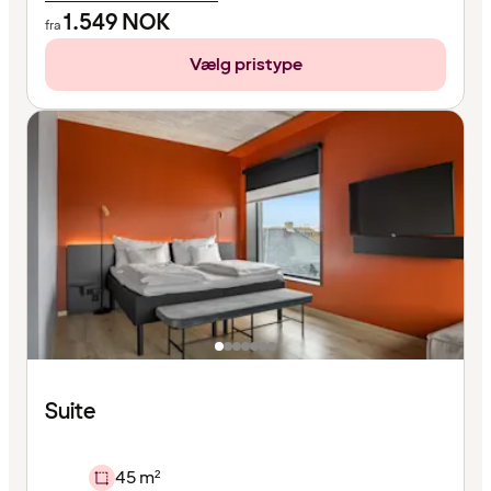
1.549
NOK
fra
Vælg pristype
Suite
45 m²