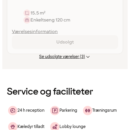
15.5 m²
Enkeltseng 120 cm
Værelsesinformation
Udsolgt
Se udsolgte værelser (3)
Indholdet
er
indlæst
Service og faciliteter
24 h reception
Parkering
Træningsrum
Kæledyr tilladt
Lobby lounge