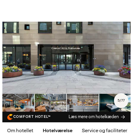
5
/
77
Læs mere om hotelkæden
COMFORT HOTEL™
Om hotellet
Hotelværelse
Service og faciliteter