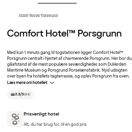
·
·
Hotel
Norge
Porsgrunn
Comfort Hotel™ Porsgrunn
Med kun 1 minuts gang til togstationen ligger Comfort Hotel™
Porsgrunn centralt i hjertet af charmerende Porsgrunn. Her bor du 
gåafstand af de mest populære seværdigheder som DuVerden
Maritime Museum og Porsgrund Porselænsfabrik. Nyd udsigten
over byen fra hotellets tagterrasse, og oplev Porsgrunn fra oven.
Læs mere om hotellet
3.8
/5
(
84
)
Prisvenligt hotel
Alt, du har brug for, til en god pris