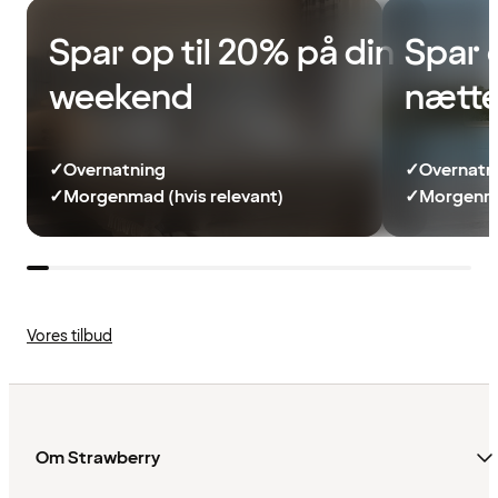
Spar op til 20% på din
Spar 
weekend
nætte
✓
Overnatning
✓
Overnatn
✓
Morgenmad (hvis relevant)
✓
Morgenma
Vores tilbud
Om Strawberry