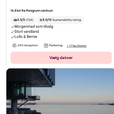
14.8 km fra Porsgrunn centrum
3.5/5
(
724
)
8.0/10
Sustainability rating
Morgenmad som tilvalg
Stort vandland
Lollo & Bernie
24 h reception
Parkering
+ 17 faciliteter
Vælg datoer