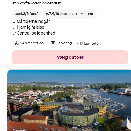
32.2 km fra Porsgrunn centrum
4.2/5
(
660
)
7.9/10
Sustainability rating
Måltiderne indgår
Hjemlig følelse
Central beliggenhed
24 h reception
Parkering
+ 13 faciliteter
Vælg datoer