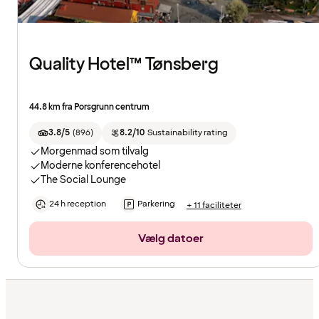
Quality Hotel™ Tønsberg
44.8 km fra Porsgrunn centrum
3.8/5
(
896
)
8.2/10
Sustainability rating
Morgenmad som tilvalg
Moderne konferencehotel
The Social Lounge
24 h reception
Parkering
+ 11 faciliteter
Vælg datoer