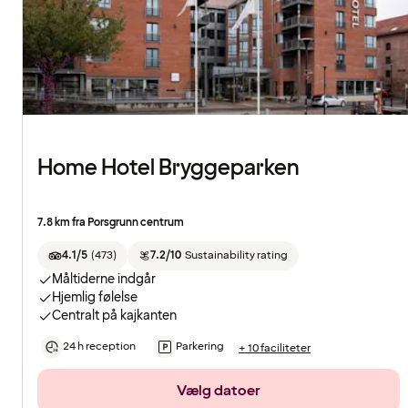
Home Hotel Bryggeparken
7.8 km fra Porsgrunn centrum
4.1/5
(
473
)
7.2/10
Sustainability rating
Måltiderne indgår
Hjemlig følelse
Centralt på kajkanten
24 h reception
Parkering
+ 10 faciliteter
Vælg datoer