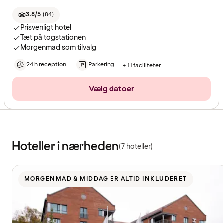
3.8/5
(
84
)
Prisvenligt hotel
Tæt på togstationen
Morgenmad som tilvalg
24 h reception
Parkering
+ 11 faciliteter
Vælg datoer
Hoteller i nærheden
(7 hoteller)
MORGENMAD & MIDDAG ER ALTID INKLUDERET