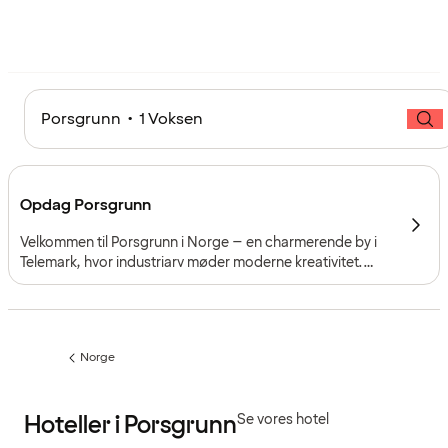
Porsgrunn • 1 Voksen
Opdag Porsgrunn
Velkommen til Porsgrunn i Norge – en charmerende by i
Telemark, hvor industriarv møder moderne kreativitet.
Byen ligger smukt ved Porsgrunnselven og forener kultur,
innovation og kystnatur, hvilket gør den til et indbydende
rejsemål for både ferie og forretning.
Norge
Forrige
side
:
Hoteller i Porsgrunn
Se vores hotel