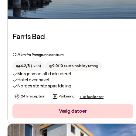
Farris Bad
22.9 km fra Porsgrunn centrum
4.2/5
(
1738
)
9.0/10
Sustainability rating
Morgenmad altid inkluderet
Hotel over havet
Norges største spaafdeling
24 h reception
Parkering
+ 18 faciliteter
Vælg datoer