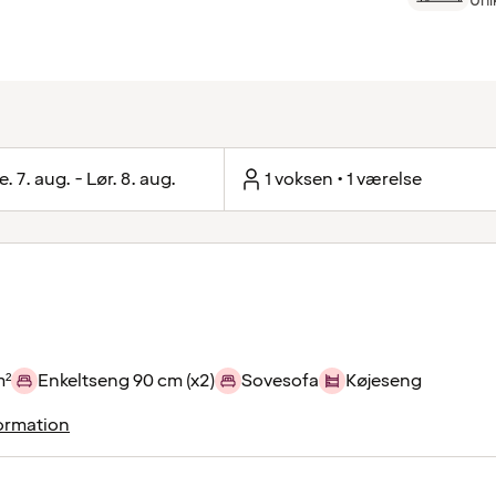
Uni
e. 7. aug. - Lør. 8. aug.
1 voksen • 1 værelse
m²
Enkeltseng 90 cm (x2)
Sovesofa
Køjeseng
ormation