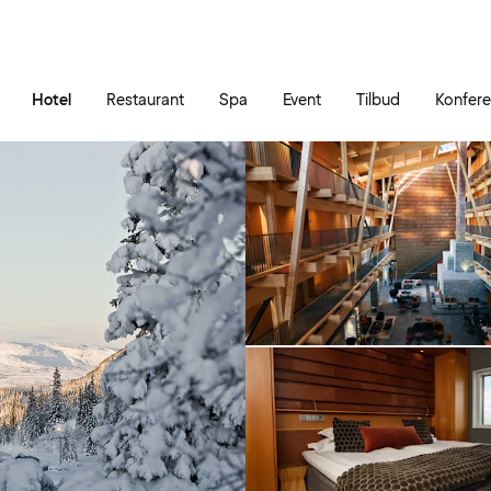
Gå til siden
Åbn hovedmenuen
Hotel
Restaurant
Spa
Event
Tilbud
Konfer