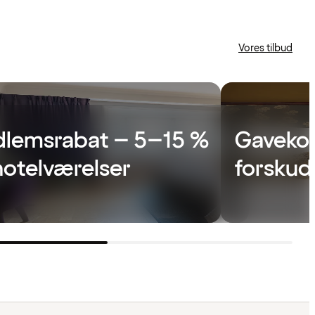
Vores tilbud
lemsrabat – 5–15 %
Gavekor
hotelværelser
forskud