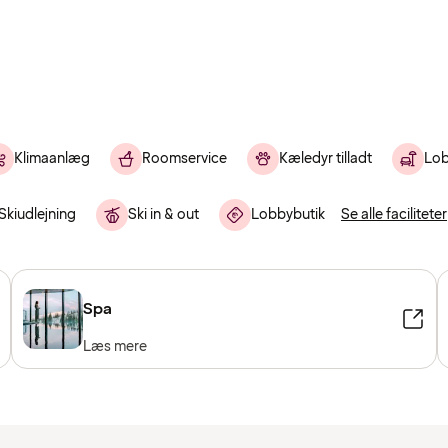
Klimaanlæg
Roomservice
Kæledyr tilladt
Lob
Skiudlejning
Ski in & out
Lobbybutik
Se alle faciliteter
Spa
Læs mere