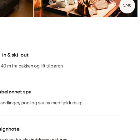
5
/
40
-in & ski-out
 40 m fra bakken og lift til døren
sbelønnet spa
andlinger, pool og sauna med fjeldudsigt
signhotel