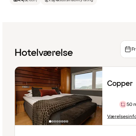
4.4
/5
(
1037
)
7.5
/10
Sustainability rating
Fr
Hotelværelse
Copper
50 
Værelsesinf