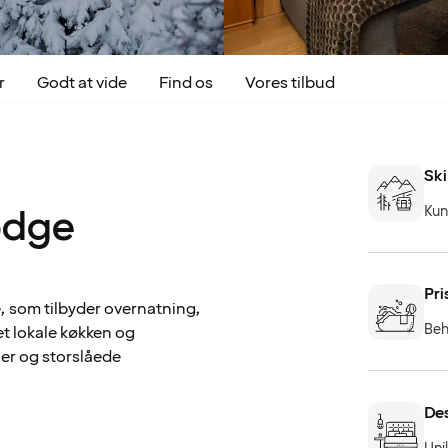
r
Godt at vide
Find os
Vores tilbud
Ski
odge
Kun
Pri
e, som tilbyder overnatning,
Beh
t lokale køkken og
ier og storslåede
De