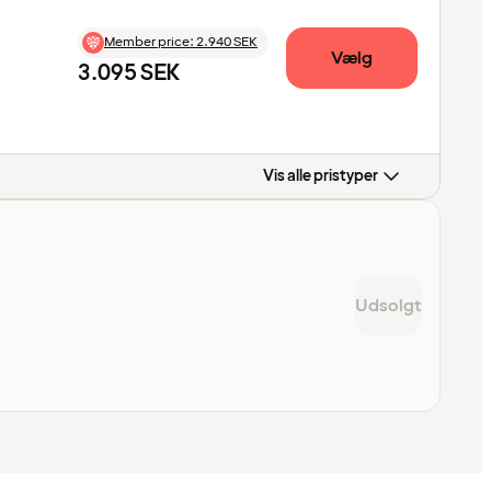
Member price
:
2.940 SEK
Vælg
3.095 SEK
Vis alle pristyper
Udsolgt