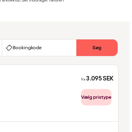
k arkitektur, der inddrager naturen
Bookingkode
Søg
3.095
SEK
fra
Vælg pristype