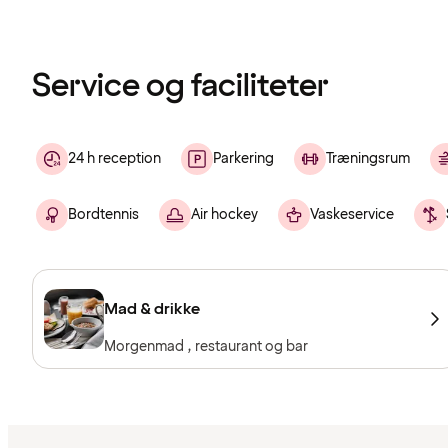
er
indlæst
Service og faciliteter
24 h reception
Parkering
Træningsrum
Bordtennis
Air hockey
Vaskeservice
Mad & drikke
Morgenmad , restaurant og bar