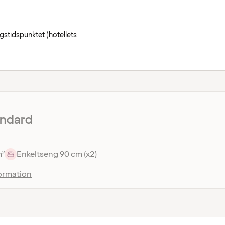
ngstidspunktet (hotellets
andard
m²
Enkeltseng 90 cm (x2)
ormation