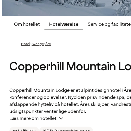
Om hotellet
Hotelværelse
Service og facilitete
·
·
Hotel
Sverige
Åre
Copperhill Mountain L
Copperhill Mountain Lodge er et alpint designhotel i År
konferencer og oplevelser. Nyd den prisvindende spa, de
afslappende hytteliv på hotellet. Åres skiløjper, vandrest
udsigtspunkter venter lige udenfor.
Læs mere om hotellet