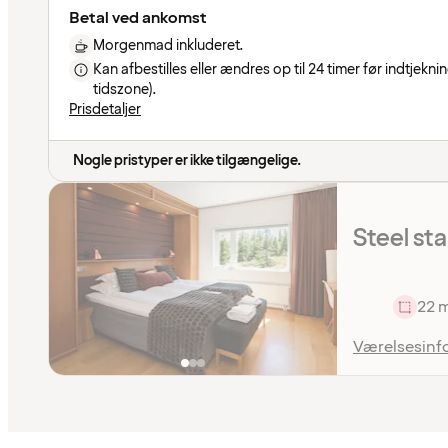
Betal ved ankomst
Morgenmad inkluderet.
Kan afbestilles eller ændres op til 24 timer før indtjekni
tidszone).
Prisdetaljer
Nogle pristyper er ikke tilgængelige.
Steel st
22 
Værelsesinf
Indholdet