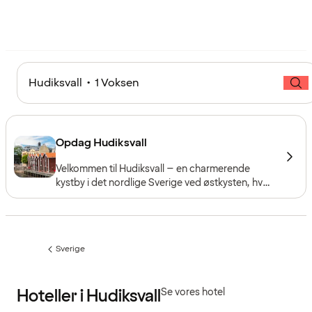
Hudiksvall • 1 Voksen
Opdag Hudiksvall
Velkommen til Hudiksvall – en charmerende
kystby i det nordlige Sverige ved østkysten, hvor
historisk atmosfære møder skærgårdsnær
natur, god mad, kultur og oplevelser året rundt.
Sverige
Forrige
side
:
Hoteller i Hudiksvall
Se vores hotel