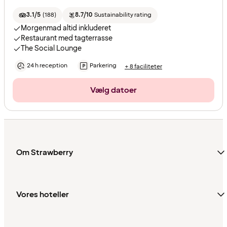
3.1/5
(
188
)
8.7/10
Sustainability rating
Morgenmad altid inkluderet
Restaurant med tagterrasse
The Social Lounge
24 h reception
Parkering
+ 8 faciliteter
Vælg datoer
Om Strawberry
Vores hoteller