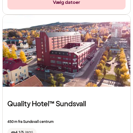
Vælg datoer
Quality Hotel™ Sundsvall
450 m fra Sundsvall centrum
4.1/5
(
801
)