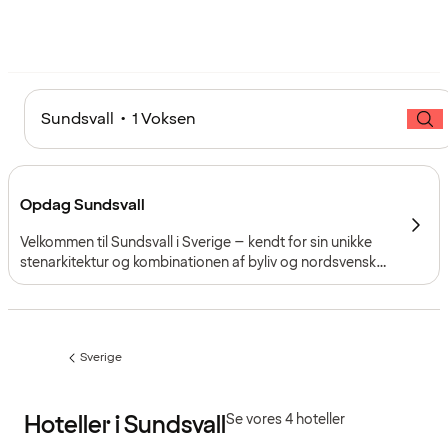
Sundsvall • 1 Voksen
Opdag Sundsvall
Velkommen til Sundsvall i Sverige – kendt for sin unikke
stenarkitektur og kombinationen af byliv og nordsvensk
natur. Her mødes charmerende stenhuse fra slutningen af
1800-tallet med sandstrande, vandrestier og et
pulserende kulturliv.
Sverige
Forrige
side
:
Hoteller i Sundsvall
Se vores 4 hoteller