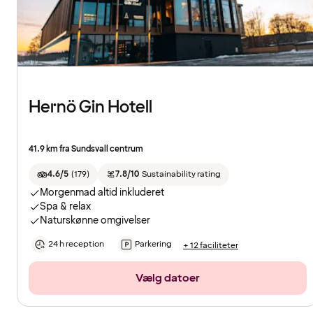
Hernö Gin Hotell
41.9 km fra Sundsvall centrum
4.6/5
(
179
)
7.8/10
Sustainability rating
Morgenmad altid inkluderet
Spa & relax
Naturskønne omgivelser
24 h reception
Parkering
+ 12 faciliteter
Vælg datoer