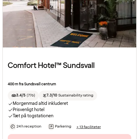
Comfort Hotel™ Sundsvall
400 m fra Sundsvall centrum
3.4/5
(
776
)
7.3/10
Sustainability rating
Morgenmad altid inkluderet
Prisvenligt hotel
Tæt på togstationen
24 h reception
Parkering
+ 13 faciliteter