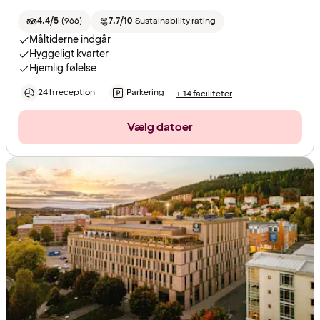
4.4/5
(
966
)
7.7/10
Sustainability rating
Måltiderne indgår
Hyggeligt kvarter
Hjemlig følelse
24 h reception
Parkering
+ 14 faciliteter
Vælg datoer