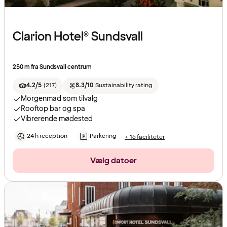
Clarion Hotel® Sundsvall
250 m fra Sundsvall centrum
4.2/5
(
217
)
8.3/10
Sustainability rating
Morgenmad som tilvalg
Rooftop bar og spa
Vibrerende mødested
24 h reception
Parkering
+ 16 faciliteter
Vælg datoer