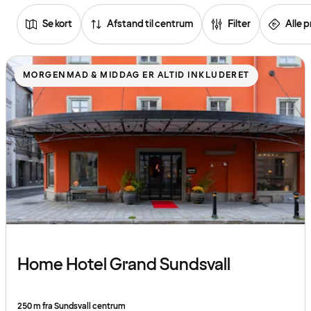
Se kort
Afstand til centrum
Filter
Alle p
Se
listen
MORGENMAD & MIDDAG ER ALTID INKLUDERET
over
hoteller
Home Hotel Grand Sundsvall
250 m fra Sundsvall centrum