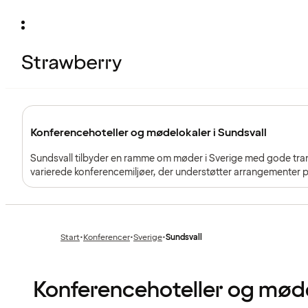
Konferencehoteller og mødelokaler i Sundsvall
Sundsvall tilbyder en ramme om møder i Sverige med gode tra
varierede konferencemiljøer, der understøtter arrangementer p
Start
•
Konferencer
•
Sverige
•
Sundsvall
Forrige
Forrige
side
side
:
:
Konferencehoteller og mødel