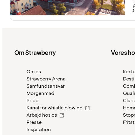
2
Om Strawberry
Vores ho
Om os
Kort 
Strawberry Arena
Desti
Samfundsansvar
Comf
Morgenmad
Quali
Pride
Clari
Kanal for whistle blowing
Home
Arbejd hos os
Stop
Presse
Frits
Inspiration