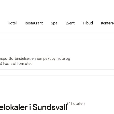
Gå til siden
Åbn hovedmenuen
Hotel
Restaurant
Spa
Event
Tilbud
Konfer
nsportforbindelser, en kompakt bymidte og
å tværs af formater.
(4 hoteller)
okaler i Sundsvall