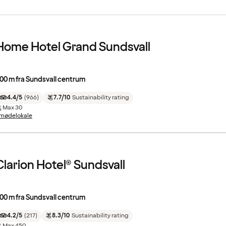
Home Hotel Grand Sundsvall
00 m fra Sundsvall centrum
4.4/5
(
966
)
7.7/10
Sustainability rating
Max
30
 mødelokale
Clarion Hotel® Sundsvall
00 m fra Sundsvall centrum
4.2/5
(
217
)
8.3/10
Sustainability rating
Max
450