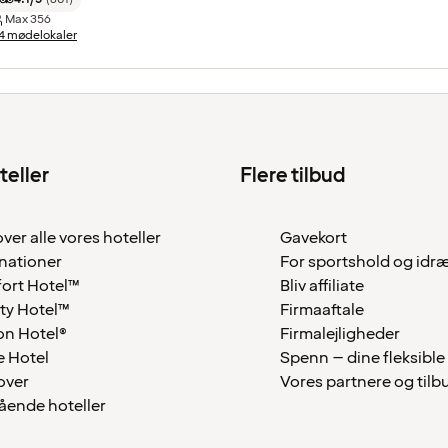
Max
356
4 mødelokaler
teller
Flere tilbud
over alle vores hoteller
Gavekort
nationer
For sportshold og idr
ort Hotel™
Bliv affiliate
ty Hotel™
Firmaaftale
on Hotel®
Firmalejligheder
 Hotel
Spenn – dine fleksible
over
Vores partnere og tilb
tående hoteller