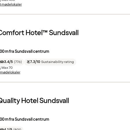
4 mødelokaler
Comfort Hotel™ Sundsvall
00 m fra Sundsvall centrum
3.4/5
(
776
)
7.3/10
Sustainability rating
Max
70
 mødelokaler
Quality Hotel Sundsvall
00 m fra Sundsvall centrum
4.1/5
(
801
)