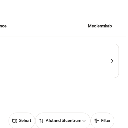
ence
Medlemskab
Se kort
Afstand til centrum
Filter