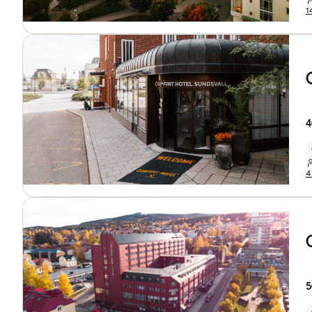
1
4
4
5