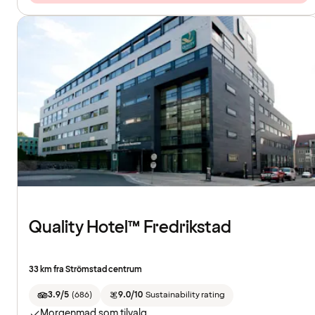
Quality Hotel™ Fredrikstad
33 km fra Strömstad centrum
3.9/5
(
686
)
9.0/10
Sustainability rating
Morgenmad som tilvalg