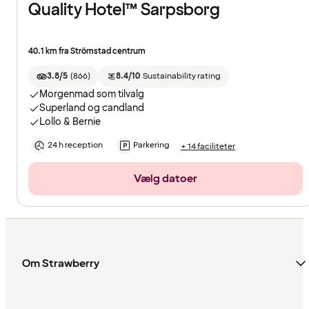
Quality Hotel™ Sarpsborg
40.1 km fra Strömstad centrum
3.8/5
(
866
)
8.4/10
Sustainability rating
Morgenmad som tilvalg
Superland og candland
Lollo & Bernie
24 h reception
Parkering
+ 14 faciliteter
Vælg datoer
Om Strawberry