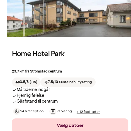
Home Hotel Park
23.7 km fra Strömstad centrum
3.5/5
(
115
)
7.5/10
Sustainability rating
Måltiderne indgår
Hjemlig følelse
Gåafstand til centrum
24 h reception
Parkering
+ 12 faciliteter
Vælg datoer