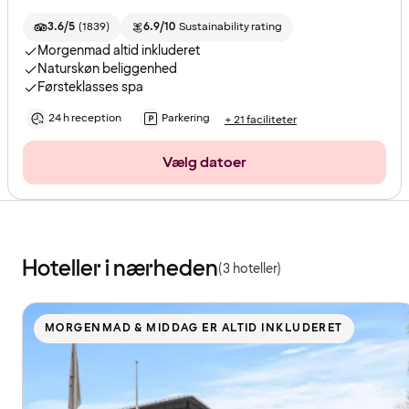
3.6/5
(
1839
)
6.9/10
Sustainability rating
Morgenmad altid inkluderet
Naturskøn beliggenhed
Førsteklasses spa
24 h reception
Parkering
+ 21 faciliteter
Vælg datoer
Hoteller i nærheden
(3 hoteller)
MORGENMAD & MIDDAG ER ALTID INKLUDERET