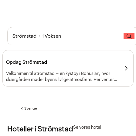
Strömstad • 1 Voksen
Opdag Strömstad
Velkommen til Strömstad – en kystby i Bohuslän, hvor
skærgården møder byens livlige atmosfære. Her venter
friske skaldyr, charmerende småøer og forfriskende dyp
sammen med shopping, kultur og afslapning ved havet.
Sverige
Forrige
side
:
Hoteller i Strömstad
Se vores hotel