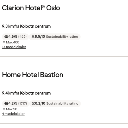
Clarion Hotel® Oslo
9.3 km fra Kolbotn centrum
4.5/5
(
465
)
8.5/10
Sustainability rating
Max
400
14 mødelokaler
Home Hotel Bastion
9.4 km fra Kolbotn centrum
4.2/5
(
1717
)
8.2/10
Sustainability rating
Max
50
4 mødelokaler