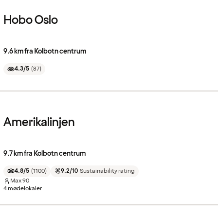
Hobo Oslo
9.6 km fra Kolbotn centrum
4.3/5
(
87
)
Amerikalinjen
9.7 km fra Kolbotn centrum
4.8/5
(
1100
)
9.2/10
Sustainability rating
Max
90
4 mødelokaler