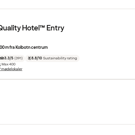
Quality Hotel™ Entry
00 m fra Kolbotn centrum
3.3/5
(
391
)
8.8/10
Sustainability rating
Max
400
7 mødelokaler