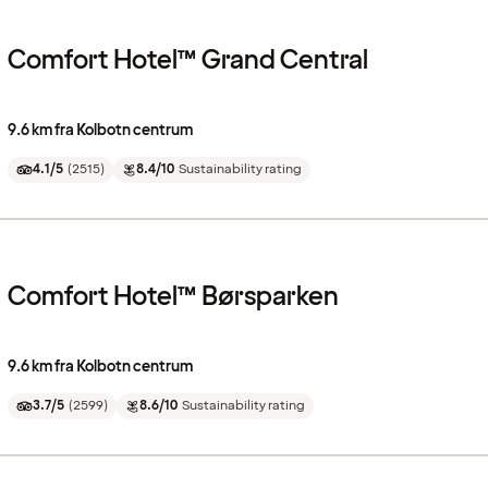
Comfort Hotel™ Grand Central
9.6 km fra Kolbotn centrum
4.1/5
(
2515
)
8.4/10
Sustainability rating
Comfort Hotel™ Børsparken
9.6 km fra Kolbotn centrum
3.7/5
(
2599
)
8.6/10
Sustainability rating