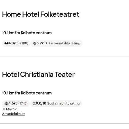
Home Hotel Folketeatret
10.1 km fra Kolbotn centrum
4.3/5
(
2188
)
8.9/10
Sustainability rating
Hotel Christiania Teater
10.1 km fra Kolbotn centrum
4.6/5
(
1747
)
9.0/10
Sustainability rating
Max
12
2 mødelokaler