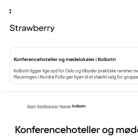
Konferencehoteller og mødelokaler i Kolbotn
Kolbotn ligger lige syd for Oslo og tilbyder praktiske rammer m
Placeringen i Nordre Follo gør byen til et stærkt valg for gruppe
norske hovedstad – uden at placere mødet midt i byen.
Start
•
Konferencer
•
Norge
•
Kolbotn
Forrige
Forrige
side
side
:
:
Konferencehoteller og møde