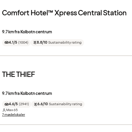
Comfort Hotel™ Xpress Central Station
9.7 km fra Kolbotn centrum
4.1/5
(
1004
)
8.8/10
Sustainability rating
THE THIEF
9.7 km fra Kolbotn centrum
4.6/5
(
2941
)
6.6/10
Sustainability rating
Max
65
7 mødelokaler