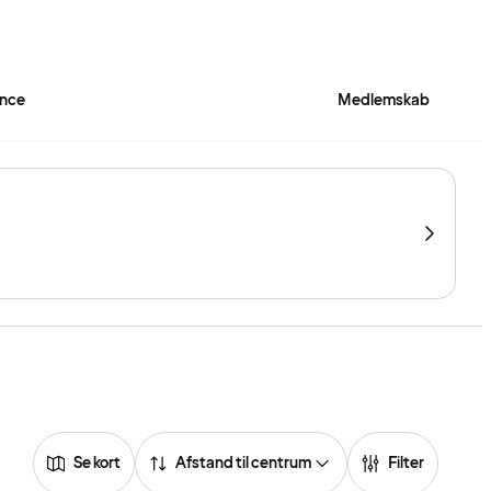
ence
Medlemskab
Se kort
Afstand til centrum
Filter