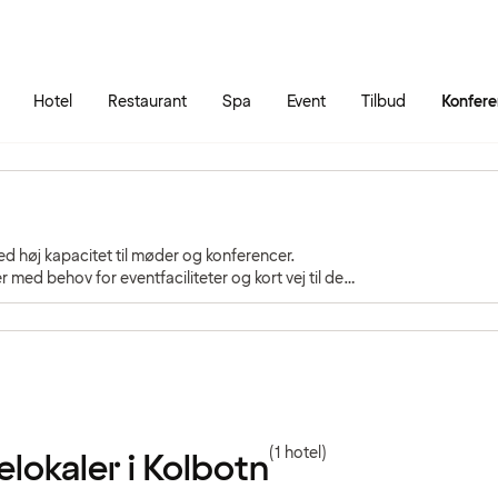
Gå til siden
Åbn hovedmenuen
Hotel
Restaurant
Spa
Event
Tilbud
Konfer
ed høj kapacitet til møder og konferencer.
r med behov for eventfaciliteter og kort vej til den
(1 hotel)
lokaler i Kolbotn