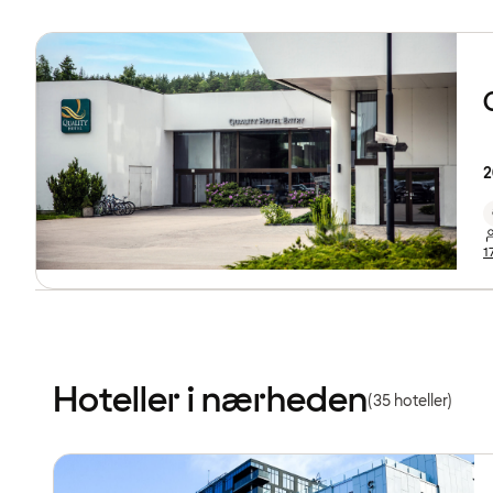
2
1
Hoteller i nærheden
(35 hoteller)