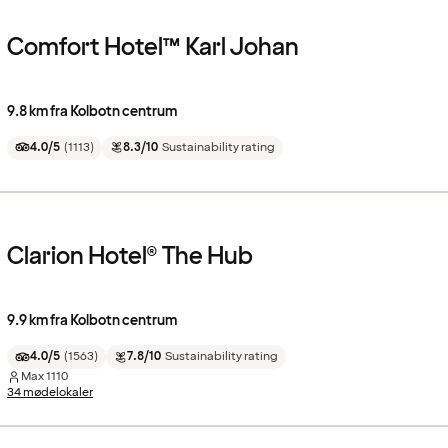
Comfort Hotel™ Karl Johan
9.8 km fra Kolbotn centrum
4.0/5
(
1113
)
8.3/10
Sustainability rating
Clarion Hotel® The Hub
9.9 km fra Kolbotn centrum
4.0/5
(
1563
)
7.8/10
Sustainability rating
Max
1110
34 mødelokaler