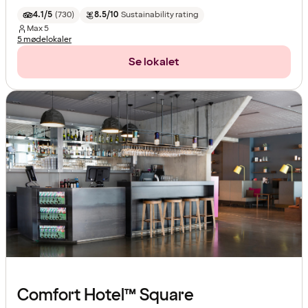
4.1/5
(
730
)
8.5/10
Sustainability rating
Max
5
5 mødelokaler
Se lokalet
Comfort Hotel™ Square