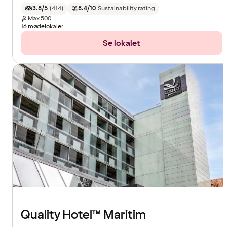
3.8/5
(
414
)
8.4/10
Sustainability rating
Max
500
16 mødelokaler
Se lokalet
Quality Hotel™ Maritim