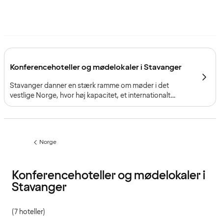
Konferencehoteller og mødelokaler i Stavanger
Stavanger danner en stærk ramme om møder i det
vestlige Norge, hvor høj kapacitet, et internationalt
erhvervsmiljø og nem adgang via lufthavnen giver gode
vilkår for arrangementer med både skala og fleksibilitet.
Norge
Forrige
side
:
Konferencehoteller og mødelokaler i
Stavanger
(7 hoteller)