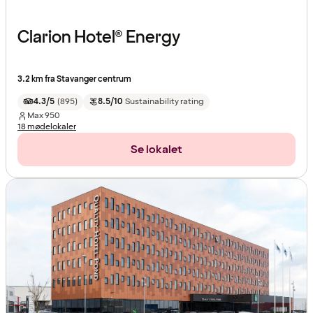
Clarion Hotel® Energy
3.2 km fra Stavanger centrum
4.3/5
(
895
)
8.5/10
Sustainability rating
Max
950
18 mødelokaler
Se lokalet