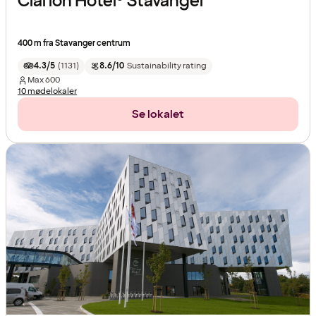
Clarion Hotel® Stavanger
400 m fra Stavanger centrum
4.3/5
(
1131
)
8.6/10
Sustainability rating
Max
600
10 mødelokaler
Se lokalet