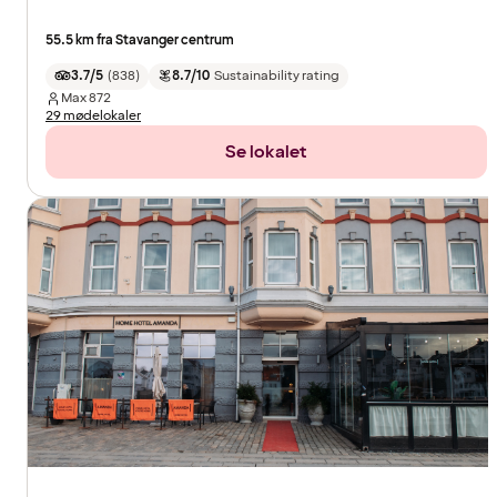
55.5 km fra Stavanger centrum
3.7/5
(
838
)
8.7/10
Sustainability rating
Max
872
29 mødelokaler
Se lokalet