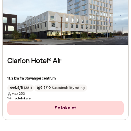
Clarion Hotel® Air
11.2 km fra Stavanger centrum
4.4/5
(
381
)
9.3/10
Sustainability rating
Max
250
14 mødelokaler
Se lokalet