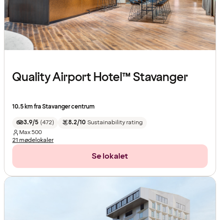
Quality Airport Hotel™ Stavanger
10.5 km fra Stavanger centrum
3.9/5
(
472
)
8.2/10
Sustainability rating
Max
500
21 mødelokaler
Se lokalet