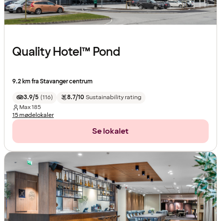
Quality Hotel™ Pond
9.2 km fra Stavanger centrum
3.9/5
(
116
)
8.7/10
Sustainability rating
Max
185
15 mødelokaler
Se lokalet