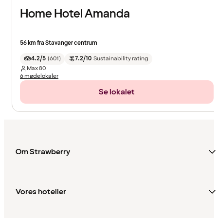
Home Hotel Amanda
56 km fra Stavanger centrum
4.2/5
(
601
)
7.2/10
Sustainability rating
Max
80
6 mødelokaler
Se lokalet
Om Strawberry
Vores hoteller