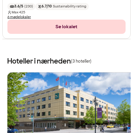
3.6/5
(
230
)
6.7/10
Sustainability rating
Max
425
6 mødelokaler
Se lokalet
Hoteller i nærheden
(3 hoteller)