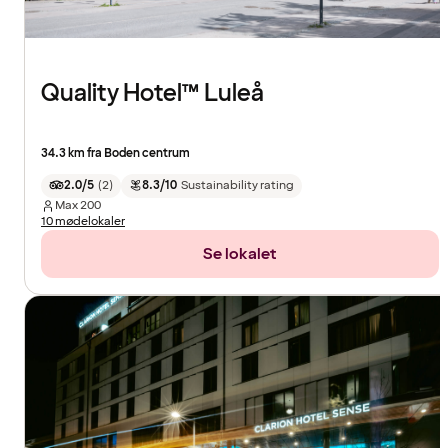
Quality Hotel™ Luleå
34.3 km fra Boden centrum
2.0/5
(
2
)
8.3/10
Sustainability rating
Max
200
10 mødelokaler
Se lokalet