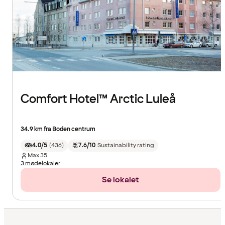
Comfort Hotel™ Arctic Luleå
34.9 km fra Boden centrum
4.0/5
(
436
)
7.6/10
Sustainability rating
Max
35
3 mødelokaler
Se lokalet