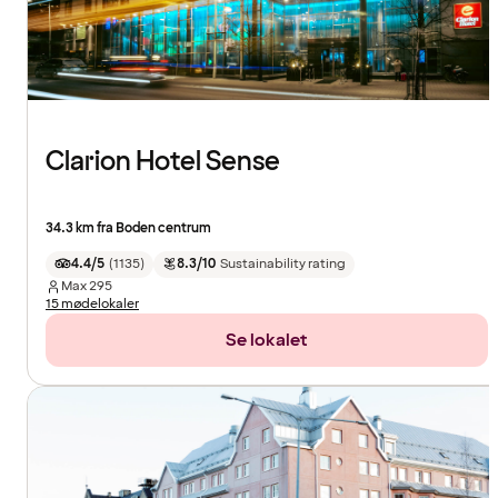
Clarion Hotel Sense
34.3 km fra Boden centrum
4.4/5
(
1135
)
8.3/10
Sustainability rating
Max
295
15 mødelokaler
Se lokalet