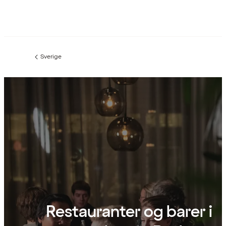
Sverige
Forrige
side
:
Restauranter og barer i