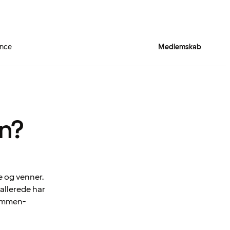
ence
Medlemskab
n?
 og venner.
allerede har
Sammen-