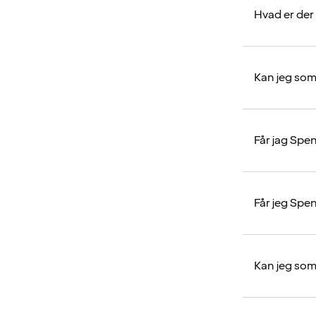
Hvad er der
Kan jeg so
Får jag Spe
Får jeg Spe
Kan jeg so