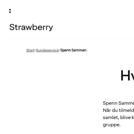
Start
•
Kundeservice
•
Spenn Sammen
Forrige
side
:
H
Spenn Sammen 
Når du tilmel
samlet, blive
gruppe.