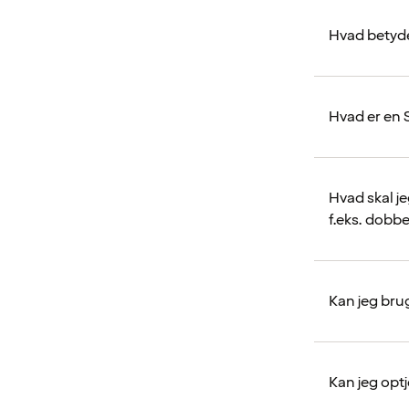
Hvad betyde
Hvad er en 
Hvad skal j
f.eks. dobb
Kan jeg bru
Kan jeg opt