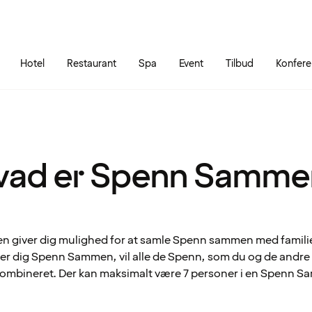
Gå til siden
Åbn hovedmenuen
Hotel
Restaurant
Spa
Event
Tilbud
Konfer
vad er Spenn Samme
giver dig mulighed for at samle Spenn sammen med familie
der dig Spenn Sammen, vil alle de Spenn, som du og de andre 
 kombineret. Der kan maksimalt være 7 personer i en Spenn 