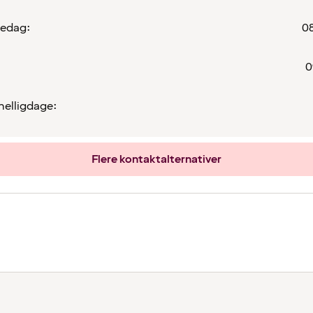
redag:
08
0
helligdage:
Flere kontaktalternativer