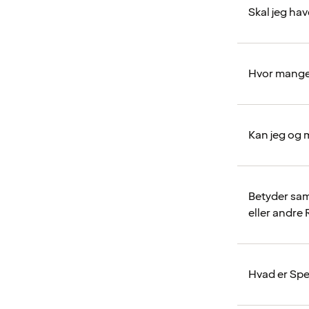
Skal jeg h
Hvor mange
Kan jeg og 
Betyder sam
eller andre
Hvad er Spe