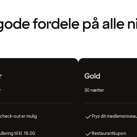
gode fordele på alle 
r
Gold
r
30 nætter
check-out er mulig
Frys dit medlemsnivea
llering til kl. 18.00
Restaurantkupon