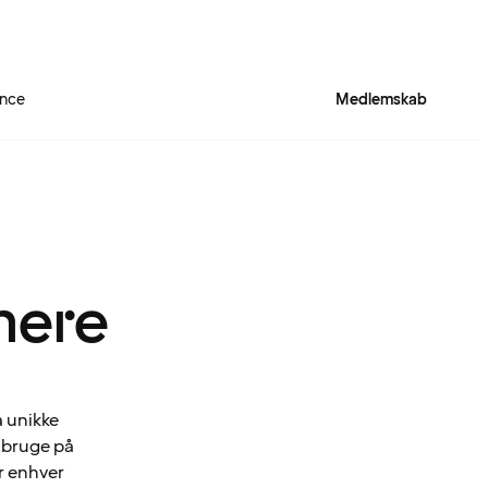
ence
Medlemskab
mere
a unikke
n bruge på
r enhver