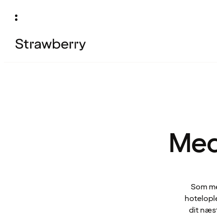
Med
Som med
hotelople
dit næs