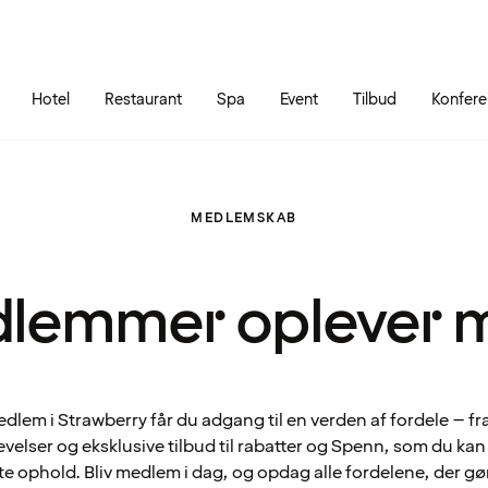
Gå til siden
Åbn hovedmenuen
Hotel
Restaurant
Spa
Event
Tilbud
Konfer
MEDLEMSKAB
lemmer oplever 
lem i Strawberry får du adgang til en verden af fordele – fr
velser og eksklusive tilbud til rabatter og Spenn, som du ka
te ophold. Bliv medlem i dag, og opdag alle fordelene, der gø