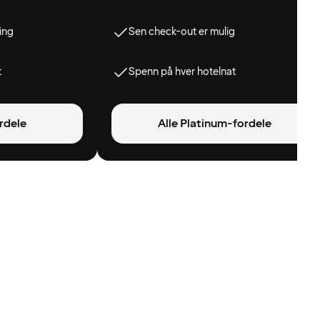
ing
Sen check-out er mulig
t
Spenn på hver hotelnat
rdele
Alle Platinum-fordele