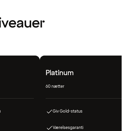
niveauer
Platinum
60 nætter
u
Giv Gold-status
Værelsesgaranti