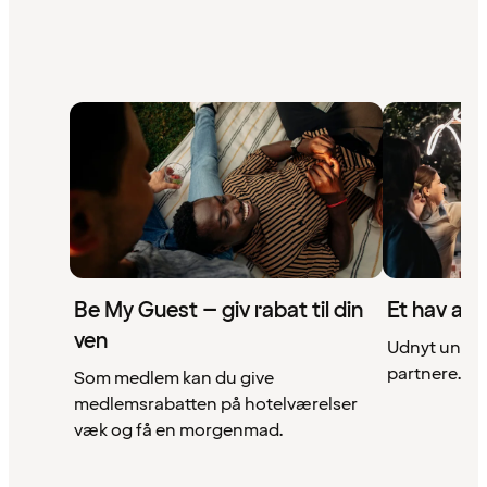
Be My Guest – giv rabat til din
Et hav af 
ven
Udnyt unikke
partnere. Se 
Som medlem kan du give
medlemsrabatten på hotelværelser
væk og få en morgenmad.