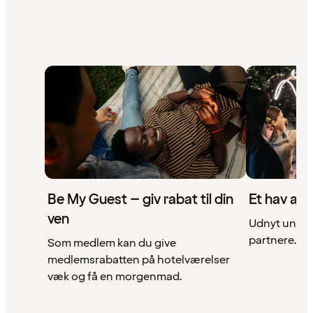
Be My Guest – giv rabat til din
Et hav af 
ven
Udnyt unikke
partnere. Se 
Som medlem kan du give
medlemsrabatten på hotelværelser
væk og få en morgenmad.