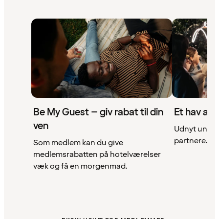
Be My Guest – giv rabat til din
Et hav af 
ven
Udnyt unikke
partnere. Se 
Som medlem kan du give
medlemsrabatten på hotelværelser
væk og få en morgenmad.