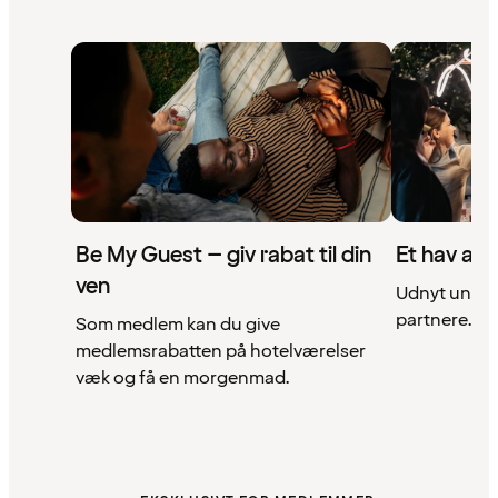
Be My Guest – giv rabat til din
Et hav af 
ven
Udnyt unikke
partnere. Se 
Som medlem kan du give
medlemsrabatten på hotelværelser
væk og få en morgenmad.