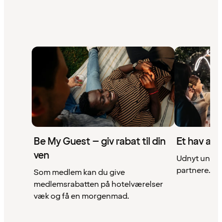
Be My Guest – giv rabat til din
Et hav af 
ven
Udnyt unikke
partnere. Se 
Som medlem kan du give
medlemsrabatten på hotelværelser
væk og få en morgenmad.