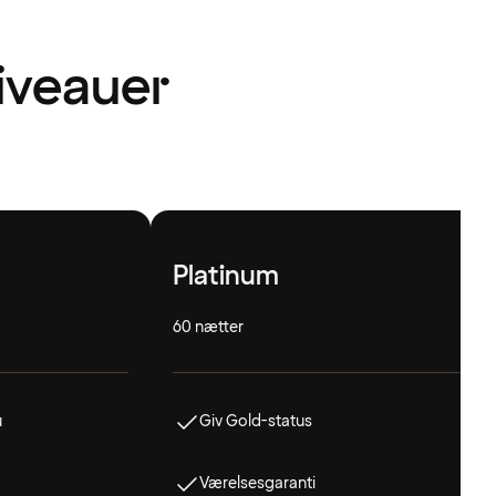
niveauer
Platinum
60 nætter
u
Giv Gold-status
Værelsesgaranti