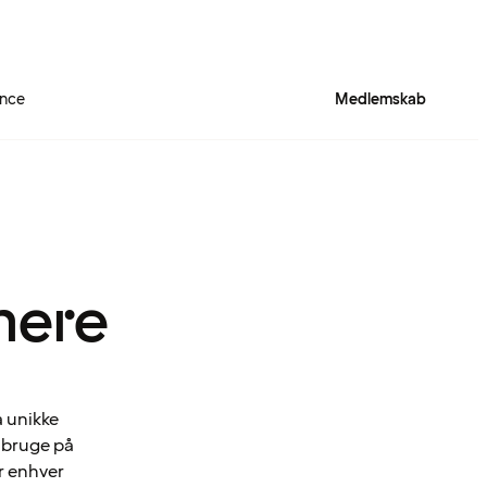
ence
Medlemskab
mere
a unikke
n bruge på
r enhver