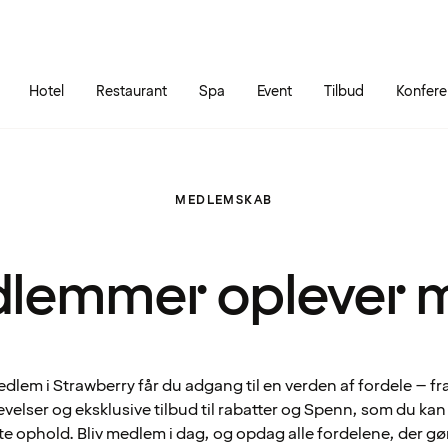
Gå til siden
Åbn hovedmenuen
Hotel
Restaurant
Spa
Event
Tilbud
Konfer
MEDLEMSKAB
lemmer oplever 
lem i Strawberry får du adgang til en verden af fordele – fr
velser og eksklusive tilbud til rabatter og Spenn, som du ka
te ophold. Bliv medlem i dag, og opdag alle fordelene, der gø