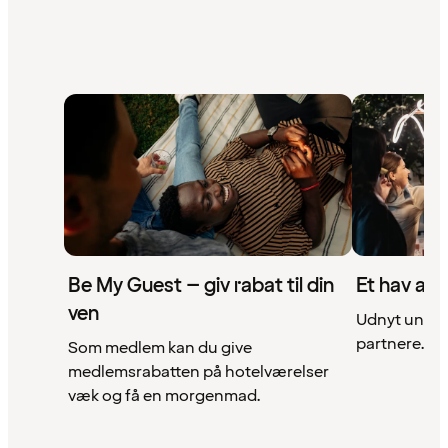
Be My Guest – giv rabat til din
Et hav af 
ven
Udnyt unikke
partnere. Se 
Som medlem kan du give
medlemsrabatten på hotelværelser
væk og få en morgenmad.