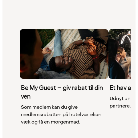
Be My Guest – giv rabat til din
Et hav af 
ven
Udnyt unikke
partnere. Se 
Som medlem kan du give
medlemsrabatten på hotelværelser
væk og få en morgenmad.