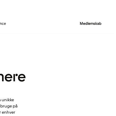
ence
Medlemskab
mere
a unikke
n bruge på
r enhver