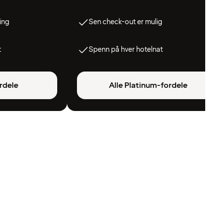
ing
Sen check-out er mulig
t
Spenn på hver hotelnat
rdele
Alle Platinum-fordele