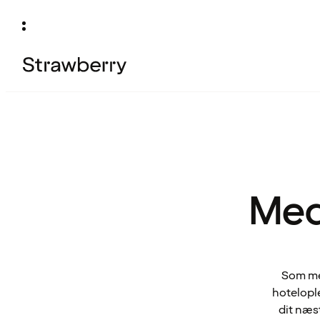
Med
Som med
hotelople
dit næs