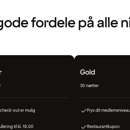
gode fordele på alle 
r
Gold
r
30 nætter
check-out er mulig
Frys dit medlemsnivea
llering til kl. 18.00
Restaurantkupon