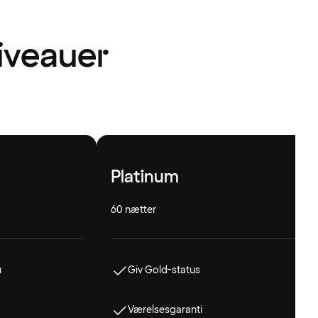
niveauer
Platinum
60 nætter
u
Giv Gold-status
Værelsesgaranti