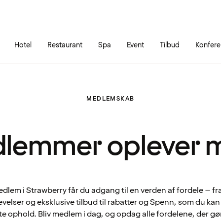
Gå til siden
Åbn hovedmenuen
Hotel
Restaurant
Spa
Event
Tilbud
Konfer
MEDLEMSKAB
lemmer oplever 
lem i Strawberry får du adgang til en verden af fordele – fr
velser og eksklusive tilbud til rabatter og Spenn, som du ka
te ophold. Bliv medlem i dag, og opdag alle fordelene, der gø