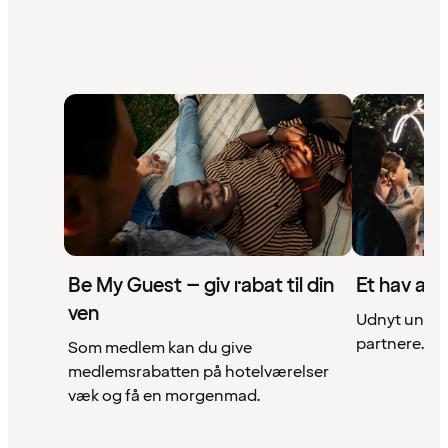
Be My Guest – giv rabat til din
Et hav af 
ven
Udnyt unikke
partnere. Se 
Som medlem kan du give
medlemsrabatten på hotelværelser
væk og få en morgenmad.