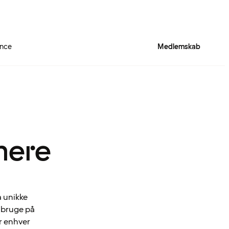
ence
Medlemskab
mere
a unikke
n bruge på
r enhver