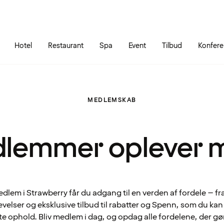
Gå til siden
Åbn hovedmenuen
Hotel
Restaurant
Spa
Event
Tilbud
Konfer
MEDLEMSKAB
lemmer oplever 
lem i Strawberry får du adgang til en verden af fordele – fr
velser og eksklusive tilbud til rabatter og Spenn, som du ka
te ophold. Bliv medlem i dag, og opdag alle fordelene, der gø