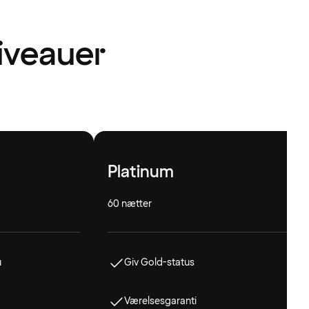
niveauer
Platinum
60 nætter
u
Giv Gold-status
Værelsesgaranti