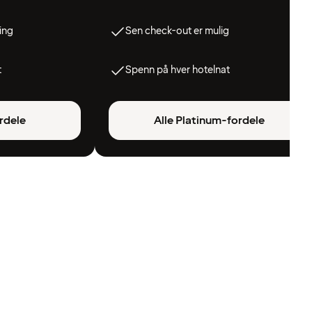
ing
Sen check-out er mulig
t
Spenn på hver hotelnat
rdele
Alle Platinum-fordele