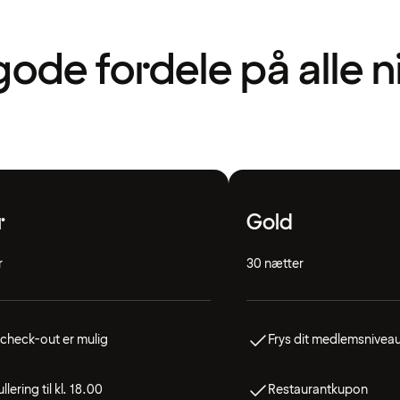
gode fordele på alle 
r
Gold
r
30 nætter
check-out er mulig
Frys dit medlemsnivea
llering til kl. 18.00
Restaurantkupon