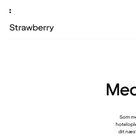
Med
Som med
hotelople
dit næs