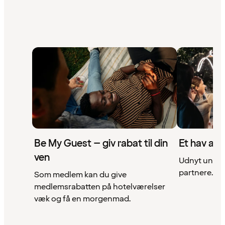
Be My Guest – giv rabat til din
Et hav af 
ven
Udnyt unikke
partnere. Se 
Som medlem kan du give
medlemsrabatten på hotelværelser
væk og få en morgenmad.