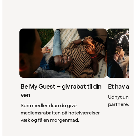
Be My Guest – giv rabat til din
Et hav af 
ven
Udnyt unikke
partnere. Se 
Som medlem kan du give
medlemsrabatten på hotelværelser
væk og få en morgenmad.