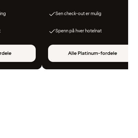
ing
Sen check-out er mulig
t
Spenn på hver hotelnat
rdele
Alle Platinum-fordele