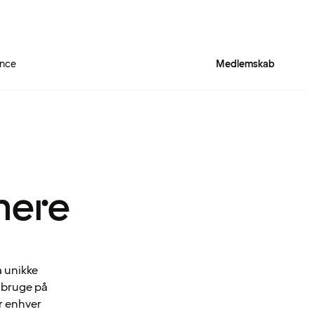
ence
Medlemskab
mere
a unikke
n bruge på
r enhver