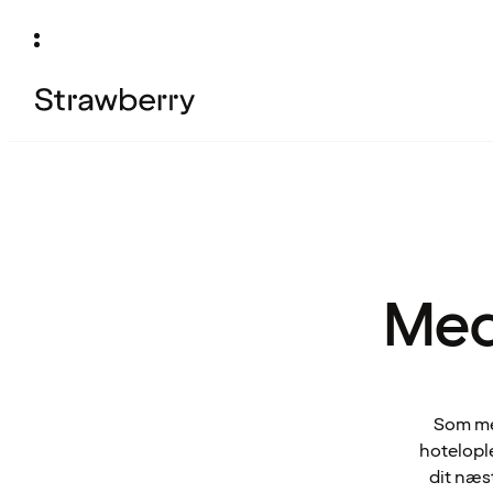
Med
Som med
hotelople
dit næs