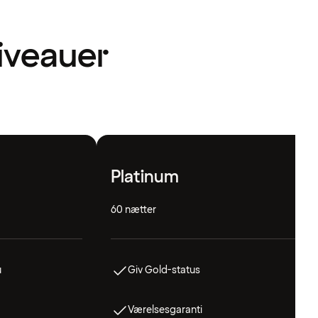
niveauer
Platinum
60 nætter
u
Giv Gold-status
Værelsesgaranti