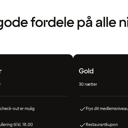
gode fordele på alle 
r
Gold
r
30 nætter
check-out er mulig
Frys dit medlemsnivea
llering til kl. 18.00
Restaurantkupon