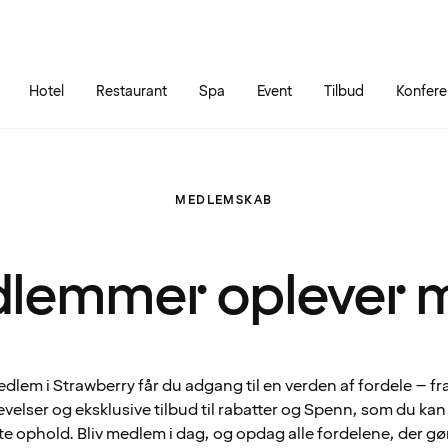
Gå til siden
Åbn hovedmenuen
Hotel
Restaurant
Spa
Event
Tilbud
Konfer
MEDLEMSKAB
lemmer oplever 
lem i Strawberry får du adgang til en verden af fordele – fr
velser og eksklusive tilbud til rabatter og Spenn, som du ka
te ophold. Bliv medlem i dag, og opdag alle fordelene, der gø