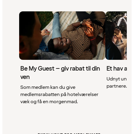
Be My Guest – giv rabat til din
Et hav af 
ven
Udnyt unikke
partnere. Se 
Som medlem kan du give
medlemsrabatten på hotelværelser
væk og få en morgenmad.