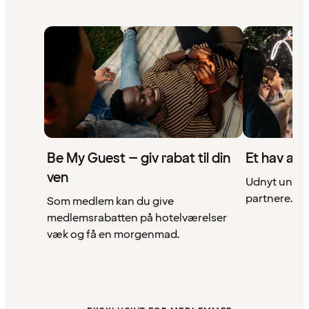
Be My Guest – giv rabat til din
Et hav af 
ven
Udnyt unikke
partnere. Se 
Som medlem kan du give
medlemsrabatten på hotelværelser
væk og få en morgenmad.