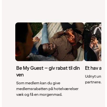
Be My Guest – giv rabat til din
Et hav af 
ven
Udnyt unikke
partnere. Se 
Som medlem kan du give
medlemsrabatten på hotelværelser
væk og få en morgenmad.